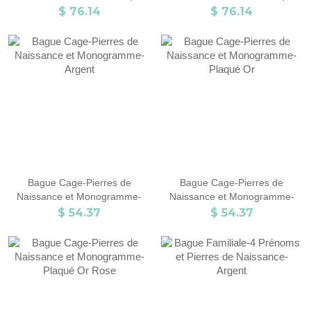
Or Bague Pour Mères
Or Rose Bague Pour Mères
$ 76.14
$ 76.14
Bague Cage-Pierres de
Bague Cage-Pierres de
Naissance et Monogramme-
Naissance et Monogramme-
Argent
Plaqué Or
$ 54.37
$ 54.37