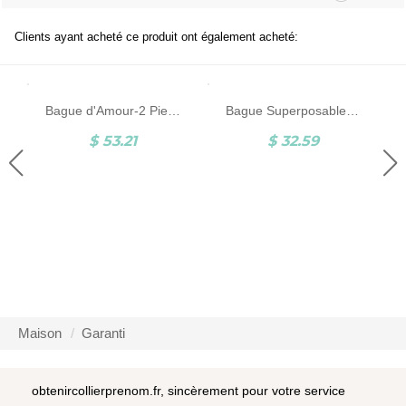
Clients ayant acheté ce produit ont également acheté:
Bague d'Amour-2 Pierres de Naissance-Argent
Bague Superposables-Prénoms-Plaqué Or
$ 53.21
$ 32.59
Maison
Garanti
obtenircollierprenom.fr, sincèrement pour votre service