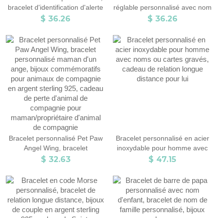
bracelet d'identification d'alerte
réglable personnalisé avec nom
sportive étanche, bracelet
et numéro, bijoux de
$ 36.26
$ 36.26
d'étiquette d'identification en
baseball/softball, cadeau
acier inoxydable, bracelet de
d'anniversaire pour
survie d'urgence pour
joueur/passionné de baseball
hommes/femmes
Bracelet personnalisé Pet Paw
Bracelet personnalisé en acier
Angel Wing, bracelet
inoxydable pour homme avec
personnalisé maman d'un
noms ou cartes gravés, cadeau
$ 32.63
$ 47.15
ange, bijoux commémoratifs
de relation longue distance
pour animaux de compagnie en
pour lui
argent sterling 925, cadeau de
perte d'animal de compagnie
pour maman/propriétaire
d'animal de compagnie