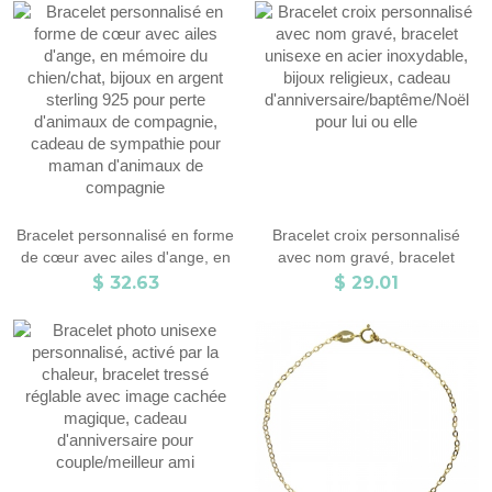
des pères/cadeau
patte, bijoux commémoratifs
d'anniversaire pour
pour animaux de compagnie en
père/mari/lui/grand-père
argent sterling 925, cadeau de
perte d'animal de compagnie,
cadeau pour les
amoureux/propr
Bracelet personnalisé en forme
Bracelet croix personnalisé
de cœur avec ailes d'ange, en
avec nom gravé, bracelet
mémoire du chien/chat, bijoux
unisexe en acier inoxydable,
$ 32.63
$ 29.01
en argent sterling 925 pour
bijoux religieux, cadeau
perte d'animaux de compagnie,
d'anniversaire/baptême/Noël
cadeau de sympathie pour
pour lui ou elle
maman d'animaux de
compagnie