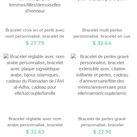
Bracelet croix en or perlé avec
Bracelet multi-perles
nom personnalisé, bracelet de
personnalisé, bracelet en cuir
perles d’eau douce avec
avec perles, bijoux
$ 27.79
$ 32.64
initiales, sainte
minimalistes, cadeau
communion/baptême/cadeau
d'anniversaire/Noël/anniversaire
de mariage pour
pour lui/papa/grand-père
femmes/filles/demoiselles
d’honneur
Bracelet réglable avec nom
Bracelet de perles gravé
arabe personnalisé, bracelet
personnalisé, bracelet
avec plaque signalétique arabe,
extensible avec citation
$ 32.63
$ 22.95
bijoux islamiques, cadeau du
édifiante et perles, cadeau