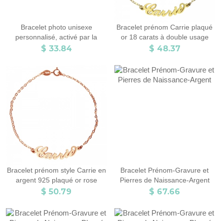
Bracelet photo unisexe
Bracelet prénom Carrie plaqué
personnalisé, activé par la
or 18 carats à double usage
chaleur, bracelet tressé réglable
$ 33.84
$ 48.37
avec image cachée magique,
cadeau d'anniversaire pour
couple/meilleur ami
Bracelet prénom style Carrie en
Bracelet Prénom-Gravure et
argent 925 plaqué or rose
Pierres de Naissance-Argent
$ 50.79
$ 67.66