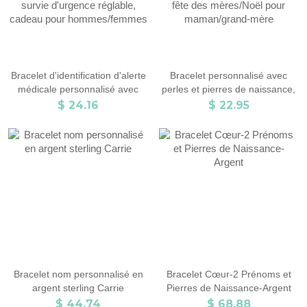
Bracelet d'identification d'alerte
Bracelet personnalisé avec
médicale personnalisé avec
perles et pierres de naissance,
corde souple, bracelet
bracelet ouvert en acier
$ 24.16
$ 22.95
d'informations de santé
inoxydable, bracelet avec noms
personnalisé, bracelet de survie
de famille, cadeau de fête des
d'urgence réglable, cadeau
mères/Noël pour
pour hommes/femmes
maman/grand-mère
Bracelet nom personnalisé en
Bracelet Cœur-2 Prénoms et
argent sterling Carrie
Pierres de Naissance-Argent
$ 44.74
$ 68.88