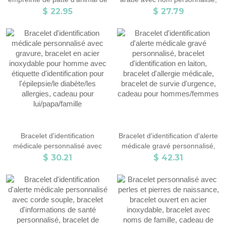
compagnie, bracelet en argent
bracelet islamique à chaîne
$ 22.95
$ 27.79
sterling avec nom gravé, bijoux
réglable, bijoux musulmans,
commémoratifs, cadeau de
cadeau de l'Aïd/fête des
perte d'animal de compagnie,
mères/anniversaire pour
cadeau pour amoureux des
elle/maman/famille
animaux de compagnie/maman
de chien/amoureux des chats
Bracelet d'identification
Bracelet d'identification d'alerte
médicale personnalisé avec
médicale gravé personnalisé,
gravure, bracelet en acier
bracelet d'identification en
$ 30.21
$ 42.31
inoxydable pour homme avec
laiton, bracelet d'allergie
étiquette d'identification pour
médicale, bracelet de survie
l'épilepsie/le diabète/les
d'urgence, cadeau pour
allergies, cadeau pour
hommes/femmes
lui/papa/famille