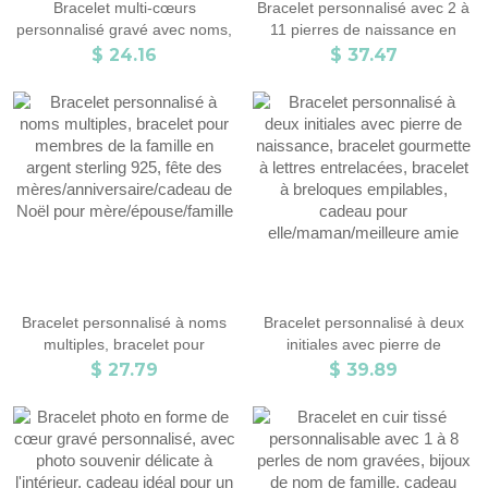
Bracelet multi-cœurs
Bracelet personnalisé avec 2 à
personnalisé gravé avec noms,
11 pierres de naissance en
bracelet réglable en argent
forme de cœur avec nom,
$ 24.16
$ 37.47
sterling 925, cadeau de Saint-
bijoux avec pierre de naissance
Valentin/fête des
familiale, bracelet avec nom
mères/anniversaire pour
gravé, bracelet pour la fête des
elle/maman/bff
mères, cadeau pour maman/
épouse/soeur
Bracelet personnalisé à noms
Bracelet personnalisé à deux
multiples, bracelet pour
initiales avec pierre de
membres de la famille en
naissance, bracelet gourmette
$ 27.79
$ 39.89
argent sterling 925, fête des
à lettres entrelacées, bracelet à
mères/anniversaire/cadeau de
breloques empilables, cadeau
Noël pour mère/épouse/famille
pour elle/maman/meilleure
amie