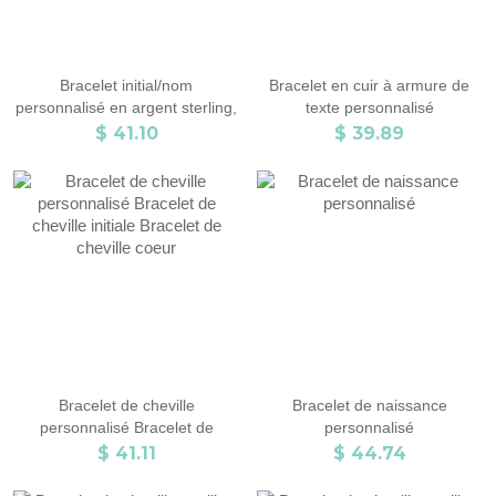
Bracelet initial/nom
Bracelet en cuir à armure de
personnalisé en argent sterling,
texte personnalisé
cadeau pour
$ 41.10
$ 39.89
femme/maman/elle/amant
Bracelet de cheville
Bracelet de naissance
personnalisé Bracelet de
personnalisé
cheville initiale Bracelet de
$ 41.11
$ 44.74
cheville coeur