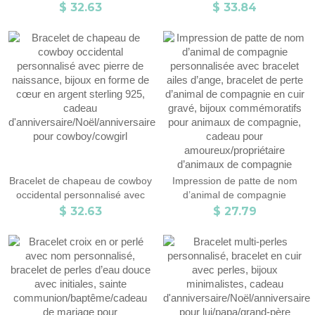
d'écriture manuscrite en argent
personnalisé, bracelet de nom
$ 32.63
$ 33.84
sterling 925, cadeau de
pour hommes, cadeau
baptême/première communion,
d'anniversaire/Saint-
cadeau d'anniversaire/fête des
Valentin/fête des pères pour
mères pour elle/maman
mari/lui/papa/ami
Bracelet de chapeau de cowboy
Impression de patte de nom
occidental personnalisé avec
d’animal de compagnie
pierre de naissance, bijoux en
personnalisée avec bracelet
$ 32.63
$ 27.79
forme de cœur en argent
ailes d’ange, bracelet de perte
sterling 925, cadeau
d’animal de compagnie en cuir
d'anniversaire/Noël/anniversaire
gravé, bijoux commémoratifs
pour cowboy/cowgirl
pour animaux de compagnie,
cadeau pour
amoureux/propriétaire
d’animaux de compagnie