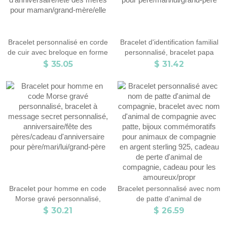
Bracelet personnalisé en corde
Bracelet d'identification familial
de cuir avec breloque en forme
personnalisé, bracelet papa
de fleur avec pierre de
avec noms d'enfants, bijoux
$ 35.05
$ 31.42
naissance, bracelet en pierre
pour hommes, anniversaire/fête
de naissance, bijoux pour
des pères/cadeau
femmes, cadeau
d'anniversaire pour
d'anniversaire/fête des mères
père/mari/lui/grand-père
pour maman/grand-mère/elle
Bracelet pour homme en code
Bracelet personnalisé avec nom
Morse gravé personnalisé,
de patte d'animal de
bracelet à message secret
compagnie, bracelet avec nom
$ 30.21
$ 26.59
personnalisé, anniversaire/fête
d'animal de compagnie avec