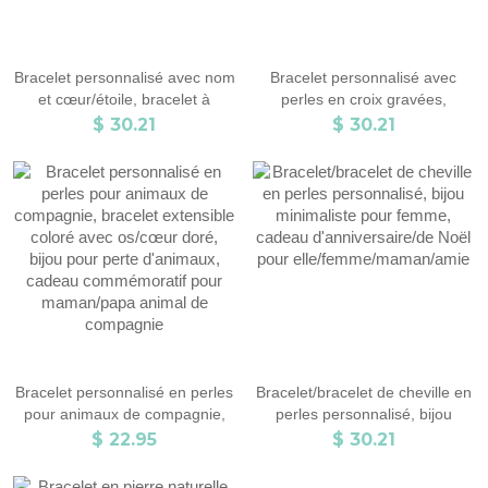
Bracelet personnalisé avec nom
Bracelet personnalisé avec
et cœur/étoile, bracelet à
perles en croix gravées,
chaîne gourmette avec initiales,
bracelet chrétien réglable en
$ 30.21
$ 30.21
cadeau
pierre naturelle pour homme,
d'anniversaire/d'anniversaire/de
cadeau d'anniversaire, de Noël
Saint-Valentin pour elle
ou de fête des pères pour
lui/papa/amis
Bracelet personnalisé en perles
Bracelet/bracelet de cheville en
pour animaux de compagnie,
perles personnalisé, bijou
bracelet extensible coloré avec
minimaliste pour femme,
$ 22.95
$ 30.21
os/cœur doré, bijou pour perte
cadeau d'anniversaire/de Noël
d'animaux, cadeau
pour elle/femme/maman/amie