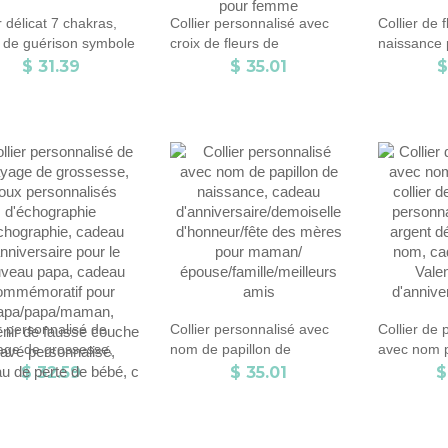
r délicat 7 chakras,
Collier personnalisé avec
Collier de 
r de guérison symbole
croix de fleurs de
naissance 
ga Boho, bijoux de
naissance, en argent
avec nom a
$ 31.39
$ 35.01
$
bijoux spirituels,
sterling 925, bouquet de
floral arab
u d’anniversaire pour
fleurs du mois de
sterling 9
mateurs de yoga
naissance, collier avec
d'anniversa
versets bibliques, cadeau
mères pou
d'anniversaire/Noël/spirituel
pour femme
r personnalisé de
Collier personnalisé avec
Collier de 
age de grossesse,
nom de papillon de
avec nom p
x personnalisés
naissance, cadeau
collier de 
$ 32.59
$ 35.01
$
ographie
d'anniversaire/demoiselle
personnalis
ographie, cadeau
d'honneur/fête des mères
argent déli
versaire pour le
pour maman/
nom, cadea