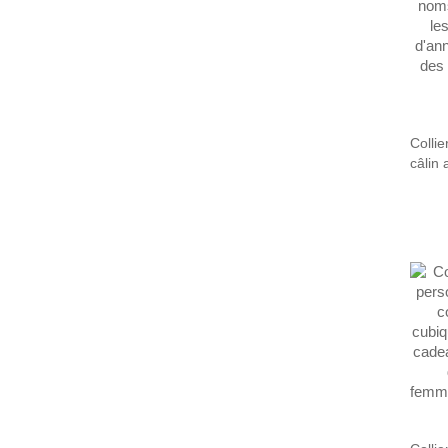
Collie
câlin
perso
mama
d'anni
des m
grand