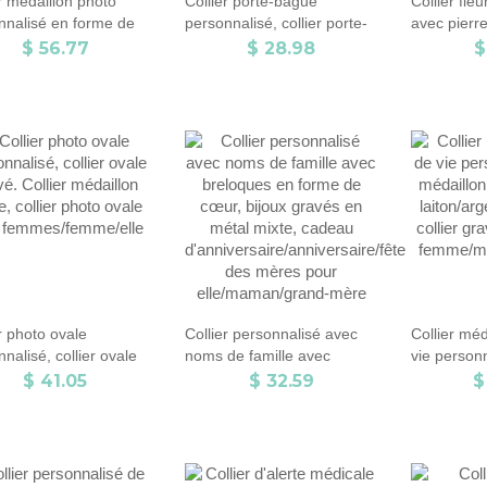
r médaillon photo
Collier porte-bague
Collier fle
nnalisé en forme de
personnalisé, collier porte-
avec pierr
avec zircone cubique,
bague avec nom, porte-
collier pr
$ 56.77
$ 28.98
$
rs en argent, cadeau
bague de mariage, bijoux
personnali
versaire/fête des
porte-bague, cadeau pour
cadeau dem
 pour
femme/mère/grand-mère
d'honneur,
/maman/elle/amante
mariage/an
des mères
r photo ovale
Collier personnalisé avec
Collier méd
nalisé, collier ovale
noms de famille avec
vie personn
 Collier médaillon
breloques en forme de
médaillon 
$ 41.05
$ 32.59
$
 collier photo ovale
cœur, bijoux gravés en
laiton/arge
femmes/femme/elle
métal mixte, cadeau
collier gra
d'anniversaire/anniversaire/fête
femme/mèr
des mères pour
elle/maman/grand-mère