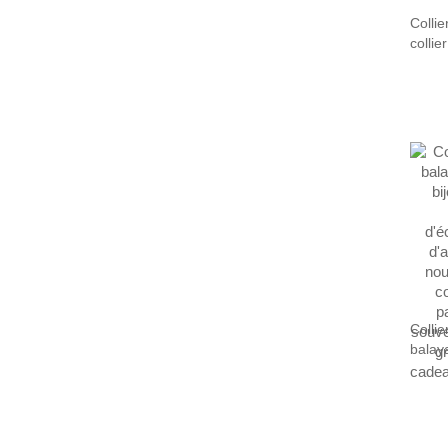
Collie
collie
de yo
yoga, 
cadea
les a
Collie
balay
bijou
d'éch
d'éch
d'anni