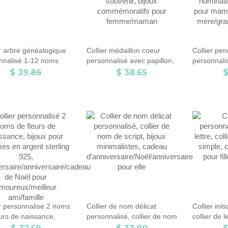
er arbre généalogique
Collier médaillon coeur
Collier pen
nnalisé 1-12 noms
personnalisé avec papillon,
personnali
collier coeur avec photo,
noms, coll
$ 39.86
$ 38.65
$
collier délicat, collier photo
acier inoxy
souvenir, bijoux
nominatifs
commémoratifs pour
pour mama
femme/maman
mère/grand
er personnalisé 2 noms
Collier de nom délicat
Collier init
urs de naissance,
personnalisé, collier de nom
collier de le
x pour femmes en
de script, bijoux
délicat, col