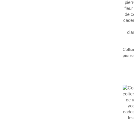
Collie
pierr
fleur 
de cer
cadea
cade
d'ann
demoi