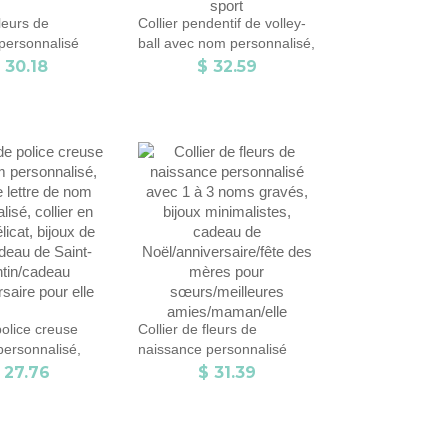
fleurs de
Collier pendentif de volley-
personnalisé
ball avec nom personnalisé,
rabe, pendentif
bijoux d’équipe
 30.18
$ 32.59
e en argent
personnalisés en argent
25, cadeau
sterling 925, cadeau de
ire/Noël/fête des
maman sportive, cadeau
r femmes
pour joueur de volley-
ball/amateur de sport
police creuse
Collier de fleurs de
ersonnalisé,
naissance personnalisé
lettre de nom
avec 1 à 3 noms gravés,
 27.76
$ 31.39
é, collier en
bijoux minimalistes, cadeau
cat, bijoux de
de Noël/anniversaire/fête
u de Saint-
des mères pour