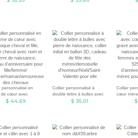
$ 32.59
$ 33.80
$
 sterling 925,
minimalistes, cadeau
cadeau de 
ersaire/anniversaire/cadeau
d’anniversaire/Noël/anniversaire
fille/mama
ël pour
pour elle
eux/meilleur
mille
r personnalisé en
Collier personnalisé à
Collier per
 de cœur avec
double lettre à bulles avec
cœur mère e
ue cheval et fille,
pierre de naissance, collier
avec deux 
$ 44.69
$ 35.01
$
r cheval avec nom et
initial en ballon 3D, cadeau
naissance,
e de naissance,
de fête des
femmes en 
u d'anniversaire pour
mères/demoiselle
925, cade
femme/
d'honneur/Noël/Saint-
d'anniversa
se/maman/amoureuse
Valentin pour elle
mères pou
hevaux
mère