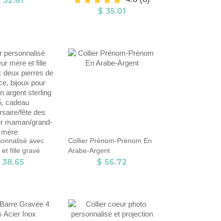
 32.61
Noël pour
de couple en argent
$ 35.01
n/ami
sterling/acier inoxydable,
cadeau pour
amoureux/partenaire/meilleur
ami
sonnalisé avec
Collier Prénom-Prénom En
t fille gravé
Arabe-Argent
pierres de
 38.65
$ 56.72
 bijoux pour
argent sterling
au
ire/fête des
r maman/grand-