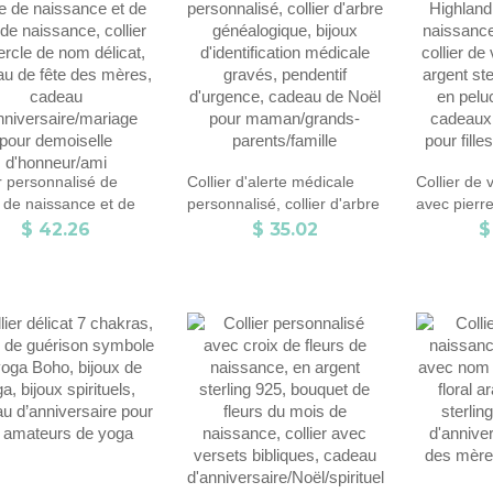
r personnalisé de
Collier d'alerte médicale
Collier de
e de naissance et de
personnalisé, collier d'arbre
avec pierr
de naissance, collier
généalogique, bijoux
personnalis
$ 42.26
$ 35.02
$
cle de nom délicat,
d'identification médicale
vache, coll
u de fête des mères,
gravés, pendentif
sterling 92
au
d'urgence, cadeau de Noël
peluche de
iversaire/mariage pour
pour maman/grands-
d'annivers
selle d'honneur/ami
parents/famille
filles/fille/