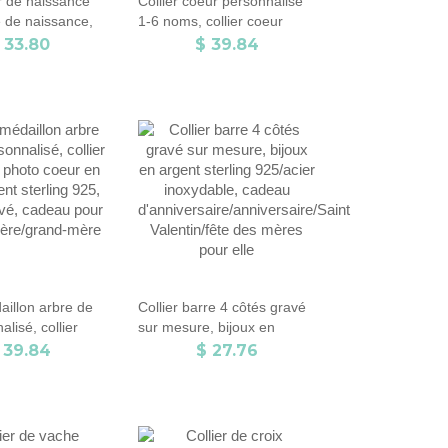
ur de naissance
Collier coeur personnalisé
e de naissance,
1-6 noms, collier coeur
énom
mère, collier famille
 33.80
$ 39.84
sé, bijoux femme,
personnalisé, cadeau fête
oiselle
des mères, cadeau pour
 cadeau
maman/grand-mère
niversaire/fête
aillon arbre de
Collier barre 4 côtés gravé
alisé, collier
sur mesure, bijoux en
photo coeur en
argent sterling 925/acier
 39.84
$ 27.76
nt sterling 925,
inoxydable, cadeau
vé, cadeau pour
d'anniversaire/anniversaire/Saint
e/grand-mère
Valentin/fête des mères
pour elle