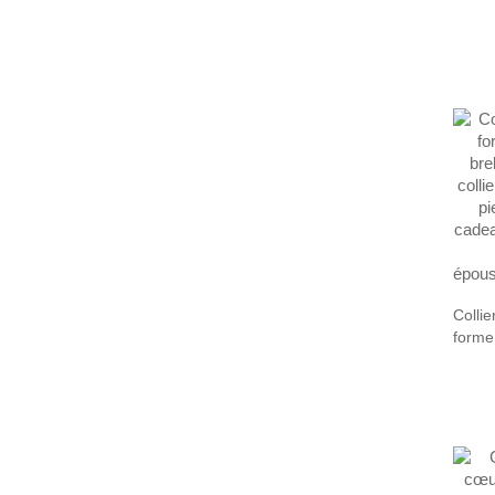
argent
anniv
de No
amour
ami/fa
Collie
forme
breloq
collie
pierr
cadea
fille/
épou
des c