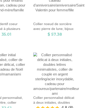
dentif coeur
Collier noeud de sorcière
sé à plusieurs
avec pierre de lune, bijoux
ier 2-6 noms en
de sorcière croix celtique en
 35.01
$ 57.38
dable, colliers
argent sterling 925, cadeau
 pour enfants
d'anniversaire/anniversaire/Saint
n, cadeau pour
Valentin pour femme/fille
-mère/famille
ial personnalisé,
Collier personnalisé délicat
ttre, collier
à deux initiales, doubles
lier simple,
lettres minimalistes, collier
4.8
(8)