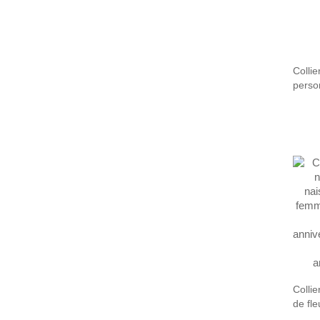
Colli
perso
coeur
Colli
de fle
bijou