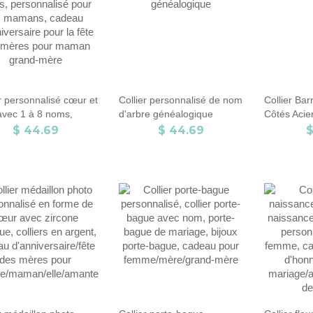
r personnalisé cœur et
Collier personnalisé de nom
Collier Ba
 avec 1 à 8 noms,
d'arbre généalogique
Côtés Acie
nnalisé pour les
$ 44.69
$ 44.69
$
ns, cadeau
versaire pour la fête
ères pour maman
-mère