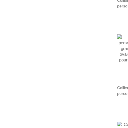
Collie
perso
cœur 
collie
d'anni
mères
femme
Collie
person
gravé.
ovale,
pour 