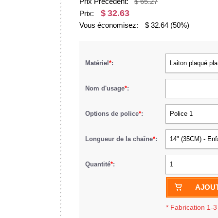
Prix Précédent:
$ 65.27
$
32.63
Prix:
Vous économisez:
$
32.64
(50%)
Matériel
*
:
Laiton plaqué pla
Nom d'usage
*
:
Options de police
*
:
Police 1
Longueur de la chaîne
*
:
14" (35CM) - Enf
Quantité
*
:
1
AJOUT
*
Fabrication 1-3