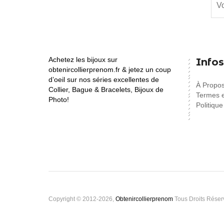
Achetez les bijoux sur
Infos
obtenircollierprenom.fr & jetez un coup
d’oeil sur nos séries excellentes de
À Propo
Collier, Bague & Bracelets, Bijoux de
Termes e
Photo!
Politique
Copyright © 2012-2026,
Obtenircollierprenom
Tous Droits Réser