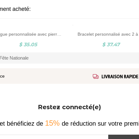
ement acheté:
Bague personnalisée avec pierre de naissance en forme de cœur 1-3, bague familiale personnalisée, cadeau d'anniversaire/fête des mères pour maman/épouse/grand-mère/famille
$ 35.05
$ 37.47
Fête Nationale
ice
Restez connecté(e)
15%
et bénéficiez de
de réduction sur votre pr