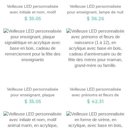
Veilleuse LED personnalisée
Veilleuse LED personnalisée
avec initiale et nom, motif
pour enseignant, lampe de nuit
animal de dessin animé,
en acrylique avec base en bois,
$ 35.05
$ 36.26
ballerine, en acrylique, avec
cadeau de remerciement pour
base en bois, décoration
la fête des
d'intérieur, cadeau
enseignants/mentors/
d'anniversaire pour filles et
éducateurs
passionnées de ballet.
Veilleuse LED personnalisée
Veilleuse LED personnalisée
pour enseignant, plaque
avec prénoms et fleurs de
signalétique en acrylique avec
naissance (1 à 12), en acrylique
$ 35.05
$ 42.31
base en bois, cadeau de
avec base en bois, cadeau
remerciement pour la fête des
d'anniversaire ou de fête des
enseignants
mères pour maman, grand-
mère ou famille.