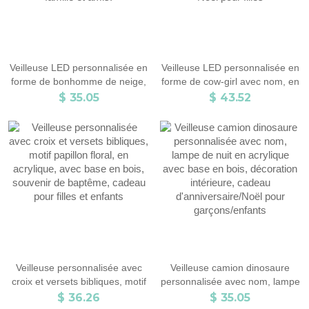
Veilleuse LED personnalisée en
Veilleuse LED personnalisée en
forme de bonhomme de neige,
forme de cow-girl avec nom, en
en acrylique, avec base en
acrylique avec base en bois,
$ 35.05
$ 43.52
bois, décoration d'intérieur,
décoration d'intérieur, cadeau
cadeau de Noël pour enfants,
d'anniversaire ou de Noël pour
famille et amis.
filles
Veilleuse personnalisée avec
Veilleuse camion dinosaure
croix et versets bibliques, motif
personnalisée avec nom, lampe
papillon floral, en acrylique,
de nuit en acrylique avec base
$ 36.26
$ 35.05
avec base en bois, souvenir de
en bois, décoration intérieure,