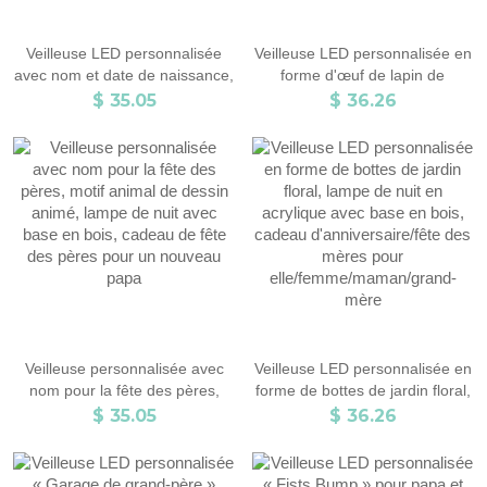
Veilleuse LED personnalisée
Veilleuse LED personnalisée en
avec nom et date de naissance,
forme d'œuf de lapin de
motif papillon en acrylique avec
Pâques, imprimée en 3D,
$ 35.05
$ 36.26
base en bois, cadeau
couleur pastel, avec
d'anniversaire pour
télécommande, décoration pour
elle/maman/enfants/famille
chambre d'enfant, cadeau de
Pâques pour
enfants/garçons/filles
Veilleuse personnalisée avec
Veilleuse LED personnalisée en
nom pour la fête des pères,
forme de bottes de jardin floral,
motif animal de dessin animé,
lampe de nuit en acrylique avec
$ 35.05
$ 36.26
lampe de nuit avec base en
base en bois, cadeau
bois, cadeau de fête des pères
d'anniversaire/fête des mères
pour un nouveau papa
pour elle/femme/maman/grand-