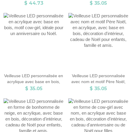
empilable, idéale pour
citrouille, chauve-souris, en
$ 44.73
$ 35.05
bibliothèque, coin lecture,
acrylique, avec base en bois,
étagère, club de lecture,
décoration d'intérieur, cadeau
cadeau idéal pour les amateurs
d'Halloween pour
de livres.
enfants/garçons/filles
Veilleuse LED personnalisée en
Veilleuse LED personnalisée
acrylique avec base en bois,
avec nom et motif Père Noël,
motif cow-girl, idéale pour un
en acrylique, avec base en
$ 35.05
$ 35.05
anniversaire ou Noël.
bois, décoration d'intérieur,
cadeau de Noël pour enfants,
famille et amis.