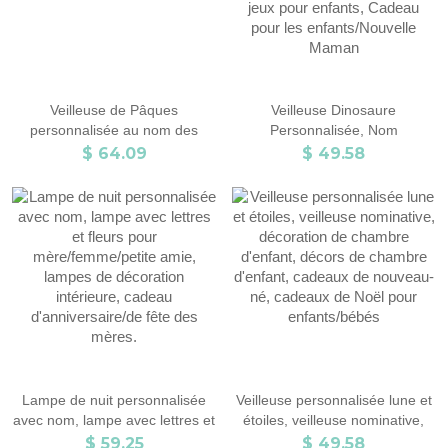
Veilleuse de Pâques
Veilleuse Dinosaure
personnalisée au nom des
Personnalisée, Nom
enfants
Personnalisé LED
$ 64.09
$ 49.58
Licorne/Espace, Chambre à
coucher/Nourricière/Salle de
jeux pour enfants, Cadeau pour
les enfants/Nouvelle Maman
Lampe de nuit personnalisée
Veilleuse personnalisée lune et
avec nom, lampe avec lettres et
étoiles, veilleuse nominative,
fleurs pour mère/femme/petite
décoration de chambre
$ 59.25
$ 49.58