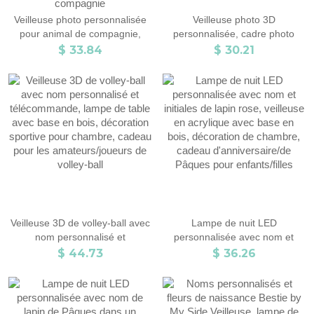
Veilleuse photo personnalisée
Veilleuse photo 3D
pour animal de compagnie,
personnalisée, cadre photo
lampe photo pour chien,
lumineux pour chambre
$ 33.84
$ 30.21
cadeau de
d'enfant, cadeau avec ma
deuil/commémoration pour la
propre photo, cadeau souvenir
perte d'un chien, cadeau de
pour homme/femme/amoureux
condoléances pour le décès
des animaux
d'un chat, cadeau
commémoratif pour animal de
compagnie
Veilleuse 3D de volley-ball avec
Lampe de nuit LED
nom personnalisé et
personnalisée avec nom et
télécommande, lampe de table
initiales de lapin rose, veilleuse
$ 44.73
$ 36.26
avec base en bois, décoration
en acrylique avec base en bois,
sportive pour chambre, cadeau
décoration de chambre, cadeau
pour les amateurs/joueurs de
d'anniversaire/de Pâques pour
volley-ball
enfants/filles