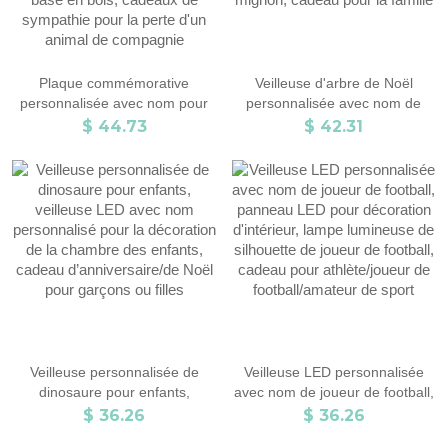
Plaque commémorative
Veilleuse d'arbre de Noël
personnalisée avec nom pour
personnalisée avec nom de
animal de compagnie, plaque
famille, panneau LED en
$ 44.73
$ 42.31
commémorative avec veilleuse
acrylique, décoration de salle
photo personnalisée, panneau
de lampe de nuit colorée,
en acrylique avec base en bois,
ornement de Noël familial
cadeaux de sympathie pour la
mignon, cadeau pour la famille
perte d'un animal de
compagnie
Veilleuse personnalisée de
Veilleuse LED personnalisée
dinosaure pour enfants,
avec nom de joueur de football,
veilleuse LED avec nom
panneau LED pour décoration
$ 36.26
$ 36.26
personnalisé pour la décoration
d'intérieur, lampe lumineuse de