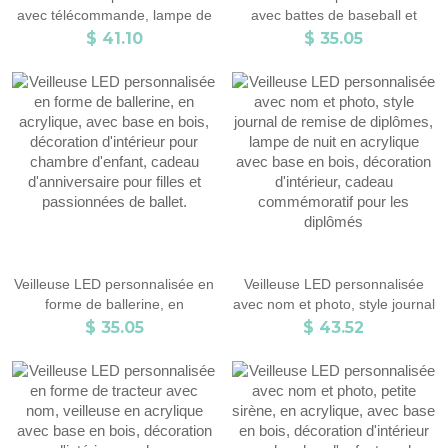
avec télécommande, lampe de
avec battes de baseball et
table lumineuse avec base en
noms des petits-enfants,
$ 41.10
$ 35.05
bois, décoration sportive pour
veilleuse en acrylique avec
chambre, cadeau pour les
base en bois, cadeau
amateurs de football
d'anniversaire ou de fête des
pères pour grand-père
Veilleuse LED personnalisée en
Veilleuse LED personnalisée
forme de ballerine, en
avec nom et photo, style journal
acrylique, avec base en bois,
de remise de diplômes, lampe
$ 35.05
$ 43.52
décoration d'intérieur pour
de nuit en acrylique avec base
chambre d'enfant, cadeau
en bois, décoration d'intérieur,
d'anniversaire pour filles et
cadeau commémoratif pour les
passionnées de ballet.
diplômés