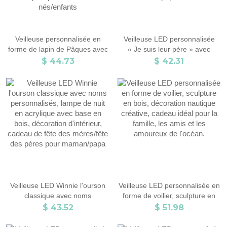
Veilleuse personnalisée en
Veilleuse LED personnalisée
forme de lapin de Pâques avec
« Je suis leur père » avec
motif de dessin animé mignon,
prénoms d'enfants, sabre laser
$ 44.73
$ 42.31
lampe de nuit en acrylique avec
en acrylique avec base en bois,
nom personnalisé et base en
décoration d'intérieur, cadeau
bois, cadeau de Pâques pour
de fête des pères pour papa
nouveau-nés/enfants
Veilleuse LED Winnie l'ourson
Veilleuse LED personnalisée en
classique avec noms
forme de voilier, sculpture en
personnalisés, lampe de nuit en
bois, décoration nautique
$ 43.52
$ 51.98
acrylique avec base en bois,
créative, cadeau idéal pour la
décoration d'intérieur, cadeau
famille, les amis et les