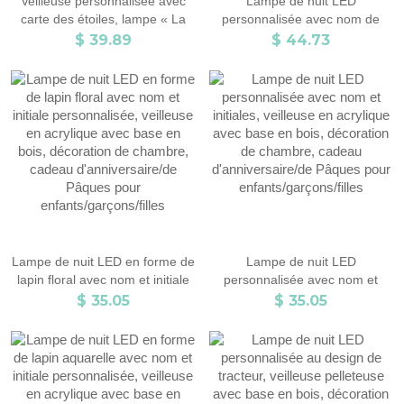
Veilleuse personnalisée avec
Lampe de nuit LED
carte des étoiles, lampe « La
personnalisée avec nom de
nuit où nous nous sommes
dessin animé, veilleuse en
$ 39.89
$ 44.73
rencontrés » avec nom, date et
acrylique avec base en bois,
lieu, décoration constellation,
cadeau de Pâques pour
cadeau d'anniversaire/Saint-
enfants/garçons/filles/chrétiens
Valentin pour lui/elle
Lampe de nuit LED en forme de
Lampe de nuit LED
lapin floral avec nom et initiale
personnalisée avec nom et
personnalisée, veilleuse en
initiales, veilleuse en acrylique
$ 35.05
$ 35.05
acrylique avec base en bois,
avec base en bois, décoration
décoration de chambre, cadeau
de chambre, cadeau
d'anniversaire/de Pâques pour
d'anniversaire/de Pâques pour
enfants/garçons/filles
enfants/garçons/filles