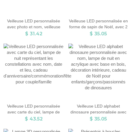
Veilleuse LED personnalisée
Veilleuse LED personnalisée en
avec photo et nom, veilleuse
forme de sapin de Noël, avec 2
commémorative en acrylique
à 10 noms, en acrylique et base
$ 31.42
$ 35.05
avec base en bois, décoration
en bois, décoration d'intérieur,
d'intérieur, cadeau de
cadeau de Noël pour la famille
condoléances pour la perte
et les grands-parents.
d'un être cher
Veilleuse LED personnalisée
Veilleuse LED alphabet
avec carte du ciel, lampe de
dinosaure personnalisée avec
nuit représentant les
nom, lampe de nuit en acrylique
$ 43.52
$ 35.05
constellations avec nom, date
avec base en bois, décoration
et lieu, cadeau
intérieure, cadeau de Noël pour