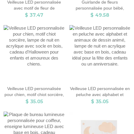
Veilleuse LED personnalisée
Guirlande de fleurs
avec motif de fleur de
personnalisée pour bébé,
naissance pour grand-mère,
veilleuse, guirlande de fleurs en
$ 37.47
$ 49.58
avec base en bois et nom,
papier, décoration murale à
cadeau d'anniversaire/Noël/fête
LED, cadeau d'anniversaire/de
des mères pour femme/grand-
fête prénatale pour fille
mère/maman
Veilleuse LED personnalisée
Veilleuse LED personnalisée en
pour chien, motif chiot sorcière,
peluche avec alphabet et
lampe de nuit en acrylique avec
animaux de dessin animé,
$ 35.05
$ 35.05
socle en bois, cadeau
lampe de nuit en acrylique avec
d'Halloween pour enfants et
base en bois, cadeau idéal pour
amoureux des chiens.
la fête des enfants ou un
anniversaire.