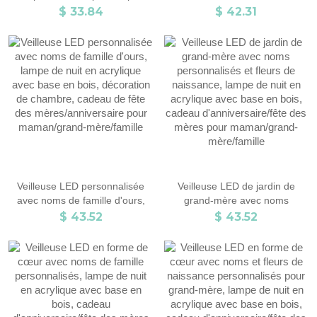
nuit en acrylique avec image
veilleuse avec base en bois,
$ 33.84
$ 42.31
personnalisée avec base en
décoration d'intérieur, cadeau
bois, cadeau
d'anniversaire/fête des mères
d'anniversaire/Saint-Valentin
pour la famille/maman
pour lui/elle/couple
Veilleuse LED personnalisée
Veilleuse LED de jardin de
avec noms de famille d'ours,
grand-mère avec noms
lampe de nuit en acrylique avec
personnalisés et fleurs de
$ 43.52
$ 43.52
base en bois, décoration de
naissance, lampe de nuit en
chambre, cadeau de fête des
acrylique avec base en bois,
mères/anniversaire pour
cadeau d'anniversaire/fête des
maman/grand-mère/famille
mères pour maman/grand-
mère/famille