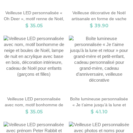
Veilleuse LED personnalisée «
Veilleuse décorative de Noël
Oh Deer », motif renne de Noël,
artisanale en forme de vache
lampe de nuit en acrylique avec
des Highlands, lampe de nuit
$ 35.05
$ 39.90
socle en bois, décoration
LED avec socle, décoration
intérieure, cadeau de Noël pour
intérieure, cadeau
enfants (garçons/filles)
d'anniversaire/Noël pour les
amoureux des vaches des
Highlands/lecteurs
Veilleuse LED personnalisée
Boîte lumineuse personnalisée
avec nom, motif bonhomme de
« Je t’aime jusqu’à la lune et
neige et boules de Noël, lampe
retour » pour grand-mère et
$ 35.05
$ 41.10
de nuit en acrylique avec base
petit-enfant, cadeau
en bois, décoration intérieure,
personnalisé pour grand-mère,
cadeau de Noël pour enfants
cadeau d’anniversaire, veilleuse