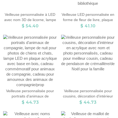
Veilleuse personnalisée à LED
Veilleuse LED personnalisée en
avec nom 3D de licorne, lampe
forme de fleur de livre, plaque
de signe de nom de licorne
de lampe en acrylique avec
$ 54.40
$ 41.10
personnalisée avec
base en bois, cadeau de
télécommande, décoration de
bibliothécaire de décoration
chambre/crèche/chambre
intérieure, cadeau
d'enfant, cadeau pour
d'anniversaire/de Noël pour les
enfants/nouvelle maman
amateurs de livres/rat de
bibliothèque
Veilleuse personnalisée pour
Veilleuse personnalisée pour
portraits d'animaux de
cousins, décoration d'intérieur
compagnie, lampe de nuit pour
en acrylique avec nom et photo
$ 44.73
$ 44.73
photos de chiens et chats,
personnalisés, cadeau pour
lampe LED en plaque acrylique
meilleur cousin, cadeau de
avec base en bois, cadeau
pendaison de crémaillère/de