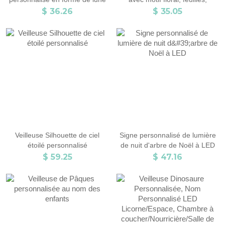
et d'étoiles, lampe LED en
alphabet et animaux de la
$ 36.26
$ 35.05
plaque acrylique avec base en
jungle, avec prénom, lampe de
bois, décoration de chambre
nuit en acrylique et socle en
d'enfant, cadeau
bois, cadeau d'anniversaire ou
d'anniversaire/de Noël pour
de fête des enfants
nouveau-né/enfant
Veilleuse Silhouette de ciel
Signe personnalisé de lumière
étoilé personnalisé
de nuit d'arbre de Noël à LED
$ 59.25
$ 47.16