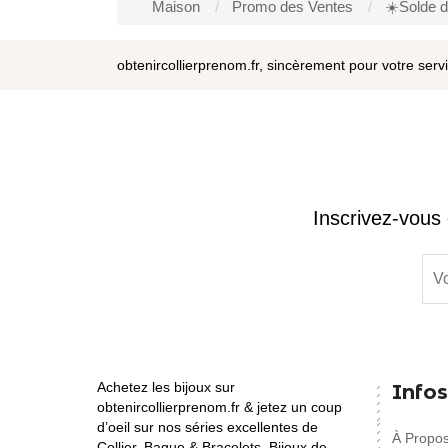
Maison
Promo des Ventes
☀️Solde d
obtenircollierprenom.fr, sincèrement pour votre serv
Inscrivez-vous 
Achetez les bijoux sur
Infos
obtenircollierprenom.fr & jetez un coup
d’oeil sur nos séries excellentes de
À Propo
Collier, Bague & Bracelets, Bijoux de