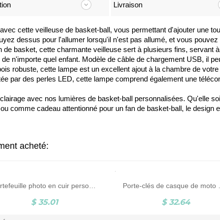
tion
Livraison
vec cette veilleuse de basket-ball, vous permettant d'ajouter une t
yez dessus pour l'allumer lorsqu'il n'est pas allumé, et vous pouve
 de basket, cette charmante veilleuse sert à plusieurs fins, servant à 
 de n'importe quel enfant. Modèle de câble de chargement USB, il pe
s robuste, cette lampe est un excellent ajout à la chambre de votre 
entée par des perles LED, cette lampe comprend également une télécom
éclairage avec nos lumières de basket-ball personnalisées. Qu'elle soi
 comme cadeau attentionné pour un fan de basket-ball, le design et la
ement acheté:
Portefeuille photo en cuir personnalisé pour homme
Porte-clés de casque de moto avec nom personnalis
$ 35.01
$ 32.64