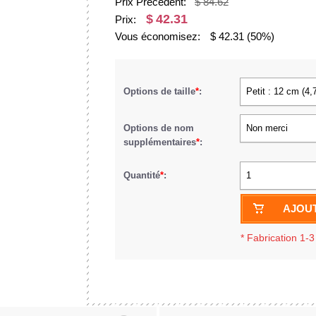
Prix Précédent:
$ 84.62
$
42.31
Prix:
Vous économisez:
$
42.31
(50%)
Options de taille
*
:
Petit : 12 cm (4,
Options de nom
Non merci
supplémentaires
*
:
Quantité
*
:
1
AJOUT
*
Fabrication 1-3