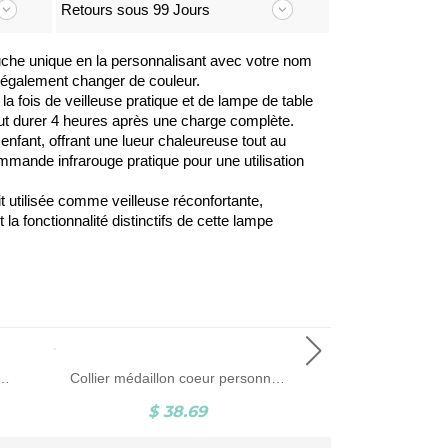
Retours sous 99 Jours
ouche unique en la personnalisant avec votre nom
z également changer de couleur.
la fois de veilleuse pratique et de lampe de table
ut durer 4 heures après une charge complète.
enfant, offrant une lueur chaleureuse tout au
mande infrarouge pratique pour une utilisation
t utilisée comme veilleuse réconfortante,
 fonctionnalité distinctifs de cette lampe
é, porte-clés de motard personnalisé avec monogramme, cadeau d'anniversaire/fête des pères pour motard/motocycliste/petit ami/homme/papa
Collier médaillon coeur personnalisé avec papillon, collier coeur avec photo, collier délicat, collier photo souvenir, bijoux commémoratifs pour femme/maman
$ 38.69
$ 3