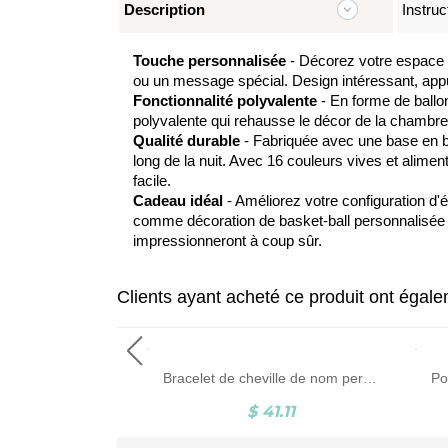
Description
Instruc
Touche personnalisée
- Décorez votre espace a
ou un message spécial. Design intéressant, appu
Fonctionnalité polyvalente
- En forme de ballon
polyvalente qui rehausse le décor de la chambre
Qualité durable
- Fabriquée avec une base en boi
long de la nuit. Avec 16 couleurs vives et alim
facile.
Cadeau idéal
- Améliorez votre configuration d'
comme décoration de basket-ball personnalisée ou
impressionneront à coup sûr.
Clients ayant acheté ce produit ont égal
Bracelet en cuir tissé personnalisable avec 1 à 8 perles de nom gravées, bijoux de nom de famille, cadeau d'anniversaire pour la fête des pères pour hommes
Bracelet de cheville de nom personnalisé
1.11
$ 41.11