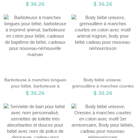
Bodys en coton pour bébé,
coton, ma 1ère fête des
$ 36.26
$ 36.26
Cadeaux de baptême pour
mères/fête des
bébé, Cadeaux pour nouveau-
pères/anniversaire costume de
né/nouvelle maman
bébé, cadeau pour
bébés/nouveau-
né/nourrisson/enfants
Barboteuse à manches longues
Body bébé unisexe,
pour bébé, barboteuse à
grenouillère à manches courtes
imprimé animal, barboteuse en
en coton avec motif animal
$ 36.26
$ 36.26
coton pour bébé, cadeaux de
mignon, body pour bébé
baptême de bébé, cadeaux
cadeau pour nouveau-
pour nouveau-né/nouvelle
né/nourrisson
maman