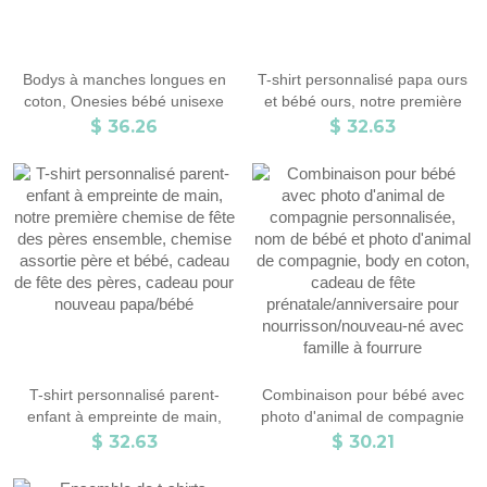
Bodys à manches longues en
T-shirt personnalisé papa ours
coton, Onesies bébé unisexe
et bébé ours, notre première
avec jours de commémoration,
chemise de fête des pères,
$ 36.26
$ 32.63
Body pour bébés cadeau pour
cadeau de famille, chemise
nouveau-né/nourrissons
assortie en coton, cadeau de
fête des pères, cadeau pour
papa/bébé
T-shirt personnalisé parent-
Combinaison pour bébé avec
enfant à empreinte de main,
photo d'animal de compagnie
notre première chemise de fête
personnalisée, nom de bébé et
$ 32.63
$ 30.21
des pères ensemble, chemise
photo d'animal de compagnie,
assortie père et bébé, cadeau
body en coton, cadeau de fête