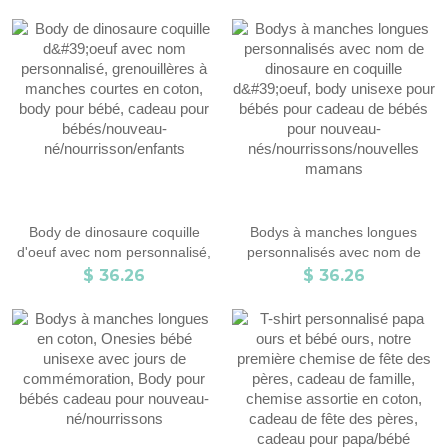
manches courtes en coton,
absorbantes et douces,
body pour bébés, cadeau pour
serviette de bébé en polyester,
bébés/nouveau-
cadeau pour nouveau-
né/nourrisson/enfants
né/nourrissons/enfants
Body de dinosaure coquille
Bodys à manches longues
d'oeuf avec nom personnalisé,
personnalisés avec nom de
grenouillères à manches
dinosaure en coquille d'oeuf,
$ 36.26
$ 36.26
courtes en coton, body pour
body unisexe pour bébés pour
bébé, cadeau pour
cadeau de bébés pour
bébés/nouveau-
nouveau-
né/nourrisson/enfants
nés/nourrissons/nouvelles
mamans