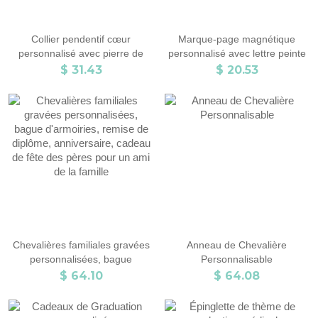
Collier pendentif cœur
Marque-page magnétique
personnalisé avec pierre de
personnalisé avec lettre peinte
naissance, bijou délicat pour la
à l'huile colorée, accessoire de
$ 31.43
$ 20.53
cérémonie de remise des
lecture, cadeau de rentrée
diplômes de la promotion 2026,
scolaire/anniversaire pour
cadeau souvenir pour les
étudiants/amoureux des livres
jeunes diplômées.
Chevalières familiales gravées
Anneau de Chevalière
personnalisées, bague
Personnalisable
d'armoiries, remise de diplôme,
$ 64.10
$ 64.08
anniversaire, cadeau de fête
des pères pour un ami de la
famille