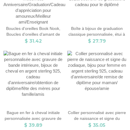
Boucles d'oreilles Book Nook,
Boîte à bijoux de graduation
Boucles d'oreilles d'amant de
classique personnalisée, étui à
livre de bibliothécaire, Boucles
bijoux de graduation
$ 31.42
$ 27.79
d'oreilles de déclaration
personnalisé, cadeau de
modernes,
graduation de la classe de
Anniversaire/Graduation/Cadeau
2023, souvenir de graduation,
d'appréciation pour
cadeau pour le diplômé
amoureux/Meilleur
ami/Enseignant
Bague en fer à cheval initiale
Collier personnalisé avec pierre
personnalisée avec gravure de
de naissance et signe du
bande intérieure, bijoux de
zodiaque, bijou pour femme en
$ 39.89
$ 35.05
cheval en argent sterling 925,
argent sterling 925, cadeau