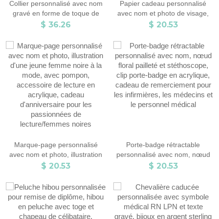
Collier personnalisé avec nom
Papier cadeau personnalisé
gravé en forme de toque de
avec nom et photo de visage,
remise de diplôme, bijou délicat
imprimé têtes amusantes,
$ 36.26
$ 20.53
en argent sterling 925 pour la
rouleaux de papier cadeau de
fin des études secondaires ou
Noël, cadeaux
universitaires, cadeau de
d'anniversaire/de remise de
célébration pour les diplômés
diplôme/de mariage pour
amis/famille
Marque-page personnalisé
Porte-badge rétractable
avec nom et photo, illustration
personnalisé avec nom, nœud
d'une jeune femme noire à la
floral pailleté et stéthoscope,
$ 20.53
$ 20.53
mode, avec pompon,
clip porte-badge en acrylique,
accessoire de lecture en
cadeau de remerciement pour
acrylique, cadeau
les infirmières, les médecins et
d'anniversaire pour les
le personnel médical
passionnées de lecture/femmes