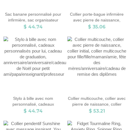
Sac banane personnalisé pour
Collier porte-bague infirmière
infirmière, sac organisateur
avec pierre de naissance,
pour infirmière avec porte-
collier porte-bague
$ 44.74
$ 35.06
ruban, ceinture médicale pour
personnalisé, collier porte-
fournitures médicales, cadeau
bague stéthoscope,
pour les professionnels de la
médecin/infirmière/cadeau de
santé/diplômés
graduation
Stylo à bille avec nom
Collier multicouche, collier avec
personnalisé, cadeaux
pierre de naissance, collier
personnalisés pour lui, cadeau
initial, collier multicouche pour
$ 44.74
$ 53.21
de graduation,
fille/fille/maman/amie, fête des
anniversaire/anniversaire/cadeau
mères/anniversaire/cadeau de
de Noël pour petit
remise des diplômes