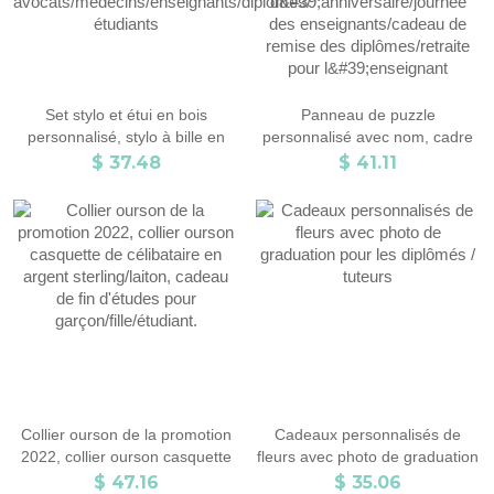
Set stylo et étui en bois
Panneau de puzzle
personnalisé, stylo à bille en
personnalisé avec nom, cadre
bois naturel, cadeau
de puzzle en bouleau pour la
$ 37.48
$ 41.11
d'anniversaire/de Noël/de fin
semaine d'appréciation des
d'études pour
enseignants, cadeau
avocats/médecins/enseignants/diplômés/
d'anniversaire/journée des
étudiants
enseignants/cadeau de remise
des diplômes/retraite pour
l'enseignant
Collier ourson de la promotion
Cadeaux personnalisés de
2022, collier ourson casquette
fleurs avec photo de graduation
de célibataire en argent
pour les diplômés / tuteurs
$ 47.16
$ 35.06