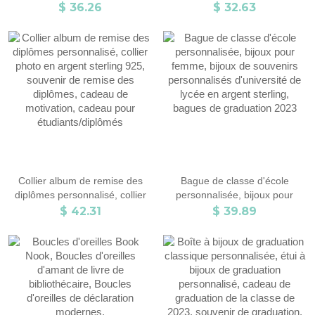
pièces, cadeau en cuir
collier de chapeau de
$ 36.26
$ 32.63
personnalisé pour hommes,
célibataire d'argent sterling 925,
cadeau d'anniversaire, cadeaux
souvenir de graduation, cadeau
de voyage/obtention du
de graduation pour les
diplôme, cadeau pour
diplômés/fille
étudiants/amateurs de livres
Collier album de remise des
Bague de classe d'école
diplômes personnalisé, collier
personnalisée, bijoux pour
photo en argent sterling 925,
femme, bijoux de souvenirs
$ 42.31
$ 39.89
souvenir de remise des
personnalisés d'université de
diplômes, cadeau de
lycée en argent sterling, bagues
motivation, cadeau pour
de graduation 2023
étudiants/diplômés