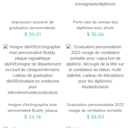
Impression souvenir de
Porte-clés de remise des
graduation personnalisée,
diplômes avec photo
ornement de graduation en
personnalisée, porte-clés
$ 30.21
$ 35.06
acrylique, cadeau de diplômé
souvenir Grad 2022, ornement
pour camarade de classe/ami/
de remise des diplômes,
étudiant du lycée/collège/école
cadeau de remise des diplômes
de médecine
pour les enseignants/diplômés
Insigne d'échographie irisé
Graduation personnalisée 2022
personnalisé Buddy, plaque
visage de ventilateur portable
signalétique d'insigne de
avec capuchon de diplômé,
$ 24.16
$ 56.83
département exclusif de
découpe de la tête sur le
clinique/infirmière, cadeau de
ventilateur de bâton, multi-