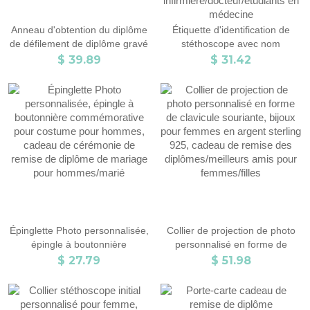
Anneau d'obtention du diplôme
Étiquette d'identification de
de défilement de diplôme gravé
stéthoscope avec nom
personnalisé, anneau de pierre
personnalisé, bague
$ 39.89
$ 31.42
de naissance d'obtention du
d'identification de stéthoscope
diplôme avec le nom, cadeau
avec breloques de casquette
d'obtention du diplôme, cadeau
d'infirmière, cadeaux de remise
pour des diplômés/étudiants
de diplôme/d'appréciation pour
infirmière/docteur/étudiants en
médecine
Épinglette Photo personnalisée,
Collier de projection de photo
épingle à boutonnière
personnalisé en forme de
commémorative pour costume
clavicule souriante, bijoux pour
$ 27.79
$ 51.98
pour hommes, cadeau de
femmes en argent sterling 925,
cérémonie de remise de
cadeau de remise des
diplôme de mariage pour
diplômes/meilleurs amis pour