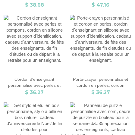
souvenirs pour le lycée, bague
acier inoxydable avec nom du
$ 38.68
$ 47.16
de classe en argent/laiton,
bachelier, cadeau de fin
cadeau de graduation pour
d'études pour garçon/fille/ami/
femmes/hommes
étudiant.
Cordon d'enseignant
Porte-crayon personnalisé et
personnalisé avec perles et
cordon en perles, cordon
pompons, cordon en silicone
d'enseignant en silicone avec
$ 36.27
$ 36.27
avec support d'identification,
support d'identification, cadeau
cadeau d'anniversaire, de fête
d'anniversaire, de fête des
des enseignants, de fin
enseignants, de fin d'études ou
d'études ou de départ à la
de départ à la retraite pour un
retraite pour un enseignant.
enseignant.