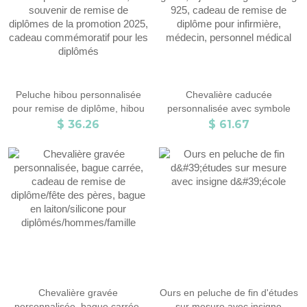
noires
Peluche hibou personnalisée
Chevalière caducée
pour remise de diplôme, hibou
personnalisée avec symbole
en peluche avec toge et
médical RN LPN et texte gravé,
$ 36.26
$ 61.67
chapeau de célibataire,
bijoux en argent sterling 925,
souvenir de remise de diplômes
cadeau de remise de diplôme
de la promotion 2025, cadeau
pour infirmière, médecin,
commémoratif pour les
personnel médical
diplômés
Chevalière gravée
Ours en peluche de fin d'études
personnalisée, bague carrée,
sur mesure avec insigne