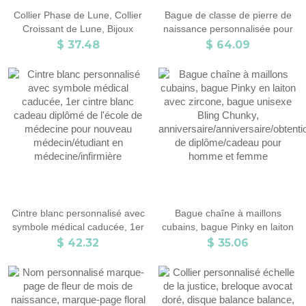
Collier Phase de Lune, Collier
Bague de classe de pierre de
Croissant de Lune, Bijoux
naissance personnalisée pour
Célestes, Collier Astrologie,
lycée, chevalière en laiton avec
$ 37.48
$ 64.09
Anniversaire/Graduation/Cadeau
gravure personnalisée, cadeau
de Noël pour
d'anniversaire/de remise des
Maman/Femme/Sœur/Petite
diplômes pour femmes/amis
Amie
Cintre blanc personnalisé avec
Bague chaîne à maillons
symbole médical caducée, 1er
cubains, bague Pinky en laiton
cintre blanc cadeau diplômé de
avec zircone, bague unisexe
$ 42.32
$ 35.06
l'école de médecine pour
Bling Chunky,
nouveau médecin/étudiant en
anniversaire/anniversaire/obtenti
médecine/infirmière
de diplôme/cadeau pour
homme et femme