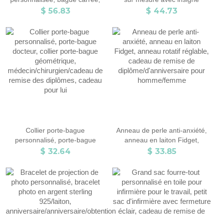
cadeau de remise de
d'école
$ 56.83
$ 44.73
diplôme/fête des pères, bague
en laiton/silicone pour
diplômés/hommes/famille
Collier porte-bague
Anneau de perle anti-anxiété,
personnalisé, porte-bague
anneau en laiton Fidget,
docteur, collier porte-bague
anneau rotatif réglable, cadeau
$ 32.64
$ 33.85
géométrique,
de remise de
médecin/chirurgien/cadeau de
diplôme/d'anniversaire pour
remise des diplômes, cadeau
homme/femme
pour lui