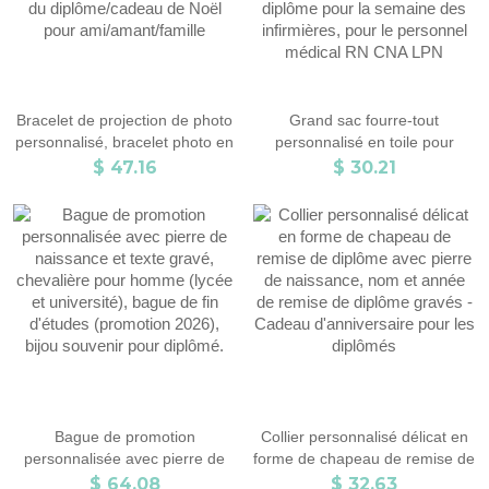
Bracelet de projection de photo
Grand sac fourre-tout
personnalisé, bracelet photo en
personnalisé en toile pour
argent sterling 925/laiton,
infirmière pour le travail, petit
$ 47.16
$ 30.21
anniversaire/anniversaire/obtention
sac d'infirmière avec fermeture
du diplôme/cadeau de Noël
éclair, cadeau de remise de
pour ami/amant/famille
diplôme pour la semaine des
infirmières, pour le personnel
médical RN CNA LPN
Bague de promotion
Collier personnalisé délicat en
personnalisée avec pierre de
forme de chapeau de remise de
naissance et texte gravé,
diplôme avec pierre de
$ 64.08
$ 32.63