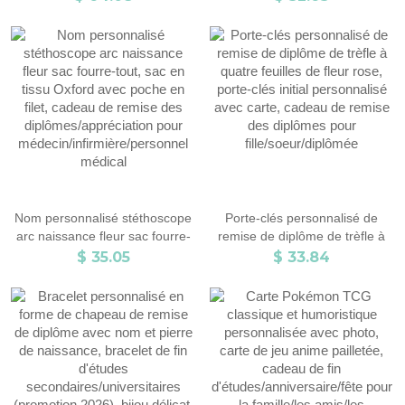
chevalière pour homme (lycée
naissance, nom et année de
et université), bague de fin
remise de diplôme gravés -
d'études (promotion 2026),
Cadeau d'anniversaire pour les
bijou souvenir pour diplômé.
diplômés
Nom personnalisé stéthoscope
Porte-clés personnalisé de
arc naissance fleur sac fourre-
remise de diplôme de trèfle à
tout, sac en tissu Oxford avec
quatre feuilles de fleur rose,
$ 35.05
$ 33.84
poche en filet, cadeau de
porte-clés initial personnalisé
remise des
avec carte, cadeau de remise
diplômes/appréciation pour
des diplômes pour
médecin/infirmière/personnel
fille/soeur/diplômée
médical