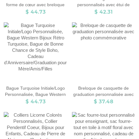
forme de cœur avec breloque
personnalisés avec étui de
en forme de cœur, cadeau de
rangement avec photo texte,
$ 44.73
$ 42.31
motivation, cadeau souvenir
cadeau d'anniversaire/obtention
pour elle, anniversaire, remise
du diplôme pour
de diplôme, cadeaux de la
guitariste/musicien
Saint-Valentin.
Bague Turquoise Initiale/Logo
Breloque de casquette de
Personnalisée, Bague Western
graduation personnalisée avec
Bijoux Rétro Turquoise, Bague
photo commémorative
$ 44.73
$ 37.48
de Bonne Chance de Style
Boho, Cadeau
d'Anniversaire/Graduation pour
Mère/Amis/Filles