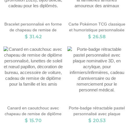
Bracelet personnalisé en forme
Carte Pokémon TCG classique
de chapeau de remise de
et humoristique personnalisée
diplôme avec nom et pierre de
avec photo, carte de jeu anime
$ 31.42
$ 26.58
naissance, bracelet de fin
pailletée, cadeau de fin
d'études
d'études/anniversaire/fête pour
secondaires/universitaires
la famille/les amis/les amoureux
(promotion 2026), bijou délicat,
des animaux
cadeau pour les diplômés.
Canard en caoutchouc avec
Porte-badge rétractable pastel
chapeau de remise de diplôme
personnalisé avec plaque
personnalisé, lunettes de soleil
nominative 3D, en acrylique,
$ 15.70
$ 20.53
et nœud papillon, décoration de
pour infirmiers/infirmières,