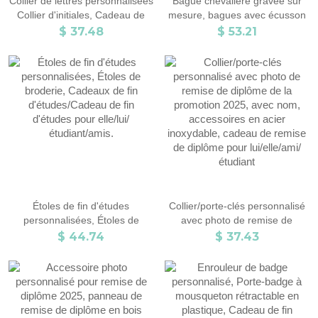
Collier de lettres personnalisées
Bague chevalière gravée sur
Collier d'initiales, Cadeau de
mesure, bagues avec écusson
diplômé de la promotion 2022
de famille/insigne d'école,
$ 37.48
$ 53.21
Cadeau de diplômé pour
bagues en cuivre avec
elle/fille/petite-fille, Collier de
armoiries pour
diplômé en acier
femmes/hommes/famille,
inoxydable/argenté
cadeau de fin d'études/de Noël
Étoles de fin d'études
Collier/porte-clés personnalisé
personnalisées, Étoles de
avec photo de remise de
broderie, Cadeaux de fin
diplôme de la promotion 2025,
$ 44.74
$ 37.43
d'études/Cadeau de fin
avec nom, accessoires en acier
d'études pour elle/lui/
inoxydable, cadeau de remise
étudiant/amis.
de diplôme pour lui/elle/ami/
étudiant