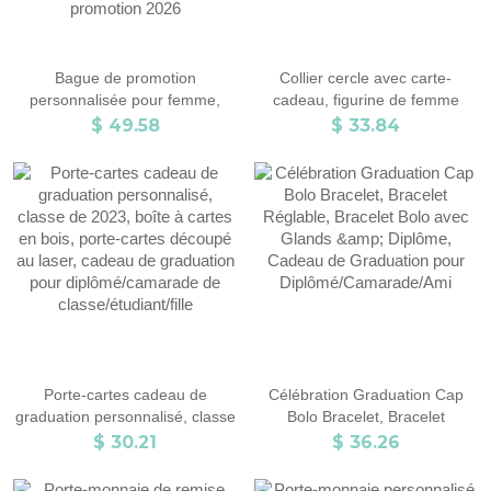
Bague de promotion
Collier cercle avec carte-
personnalisée pour femme,
cadeau, figurine de femme
ornée de sa pierre de
personnalisée, bijoux en argent
$ 49.58
$ 33.84
naissance et d'un texte gravé,
sterling 925/laiton, cadeau de
bague de fin d'études
graduation, cadeau pour
secondaires ou universitaires,
diplômé/camarade de
cadeau de fin d'études pour la
classe/ami
promotion 2026
Porte-cartes cadeau de
Célébration Graduation Cap
graduation personnalisé, classe
Bolo Bracelet, Bracelet
de 2023, boîte à cartes en bois,
Réglable, Bracelet Bolo avec
$ 30.21
$ 36.26
porte-cartes découpé au laser,
Glands & Diplôme, Cadeau de
cadeau de graduation pour
Graduation pour