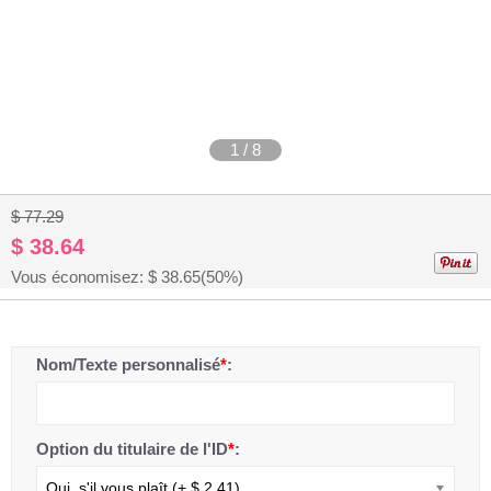
1
/
8
$ 77.29
$ 38.64
Vous économisez: $
38.65
(50%)
Nom/Texte personnalisé
*
:
Option du titulaire de l'ID
*
:
Oui, s'il vous plaît.(+ $ 2.41)