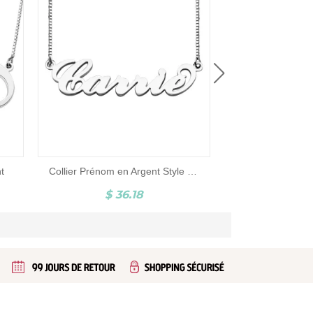
$ 6
nt
Collier Prénom en Argent Style Carrie
$ 36.18