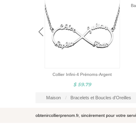
Bague Pieds de Bébé-Pierre de Naissance et Gravure-Argent
7.93
Collier Infini-4 Prénoms-Argent
$ 59.79
Maison
Bracelets et Boucles d'Oreilles
obtenircollierprenom.fr, sincèrement pour votre serv