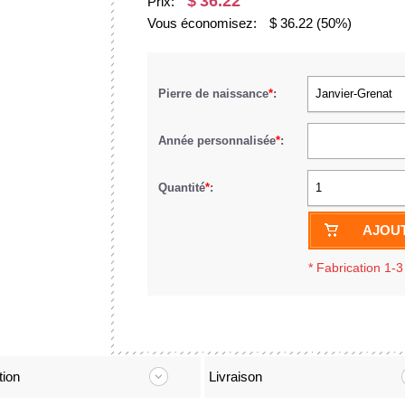
$
36.22
Prix:
Vous économisez:
$
36.22
(50%)
Pierre de naissance
*
:
Janvier-Grenat
Année personnalisée
*
:
Quantité
*
:
1
AJOUT
*
Fabrication 1-3
tion
Livraison