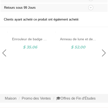
Retours sous 99 Jours
Clients ayant acheté ce produit ont également acheté:
Enrouleur de badge personnalisé, Porte-badge à mousqueton rétractable en plastique, Cadeau de fin d'études pour infirmière/docteur/dentiste/enseignant/étudiant/employé.
Anneau de lune et de soleil avec celtique, anneau de Triquetra d'argent sterling 925, anneau simple de noeud de trinité, cadeau pour l'amie/fille/soeur
$ 35.06
$ 52.00
Maison
Promo des Ventes
🎓Offres de Fin d’Études