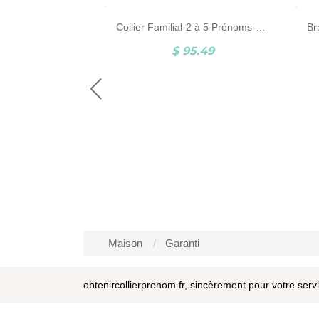
Collier Prénom Personnalisé Avec Cœur Plaqué Or Rose
Collier Familial-2 à 5 Prénoms-Argent
3.21
$ 95.49
Maison
Garanti
obtenircollierprenom.fr, sincèrement pour votre serv