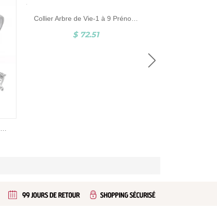
Collier Arbre de Vie-1 à 9 Prénoms-Argent
$ 72.51
$ 3
Bague Prénom-1 à 4 Prénoms-Argent