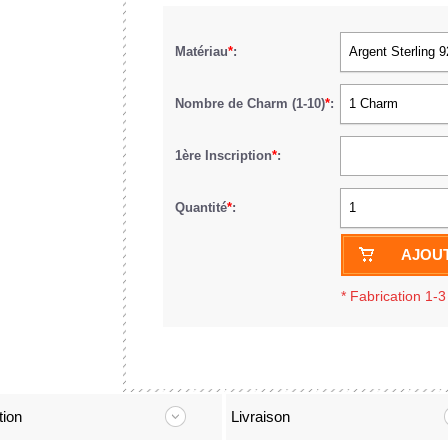
Matériau
*
:
Argent Sterling 
Nombre de Charm (1-10)
*
:
1 Charm
1ère Inscription
*
:
Quantité
*
:
1
AJOUT
*
Fabrication 1-3
tion
Livraison