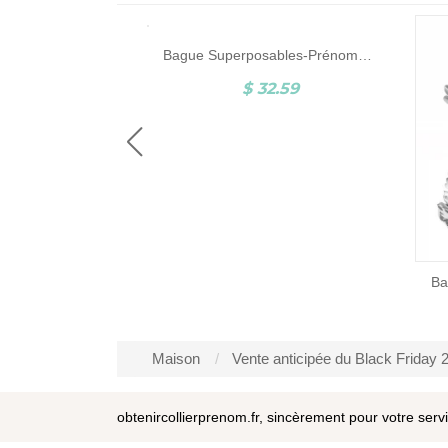
Bague Superposables-Prénoms-Argent
Bague Superposables-Prénoms-Plaqué Or
2.59
$ 32.59
Maison
Vente anticipée du Black Friday 
obtenircollierprenom.fr, sincèrement pour votre serv