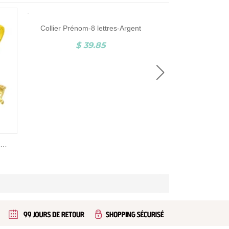
Collier Prénom-8 lettres-Argent
$ 39.85
$ 3
Bague Prénom-1 à 4 Prénoms-Plaqué Or