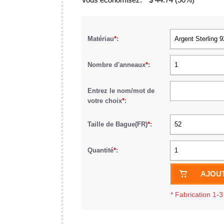
Matériau
*
:
Argent Sterling 
Nombre d'anneaux
*
:
1
Entrez le nom/mot de
votre choix
*
:
Taille de Bague(FR)
*
:
52
Quantité
*
:
1
AJOUT
*
Fabrication 1-3