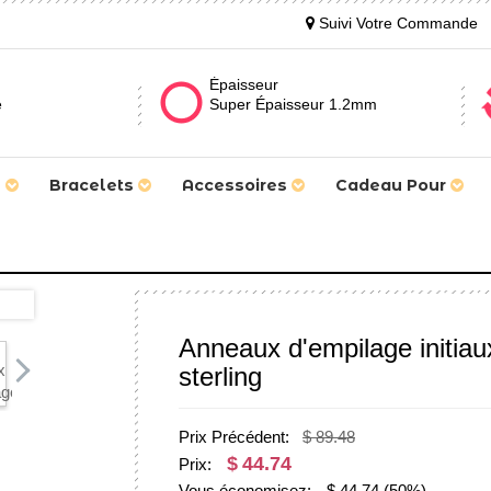
Suivi Votre Commande
Épaisseur
e
Super Épaisseur 1.2mm
s
Bracelets
Accessoires
Cadeau Pour
Anneaux d'empilage initiau
sterling
Prix Précédent:
$ 89.48
$
44.74
Prix:
Vous économisez:
$
44.74
(50%)