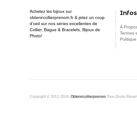
Achetez les bijoux sur
Infos
obtenircollierprenom.fr & jetez un coup
d’oeil sur nos séries excellentes de
À Propo
Collier, Bague & Bracelets, Bijoux de
Termes e
Photo!
Politique
Copyright © 2012-2026,
Obtenircollierprenom
Tous Droits Réser