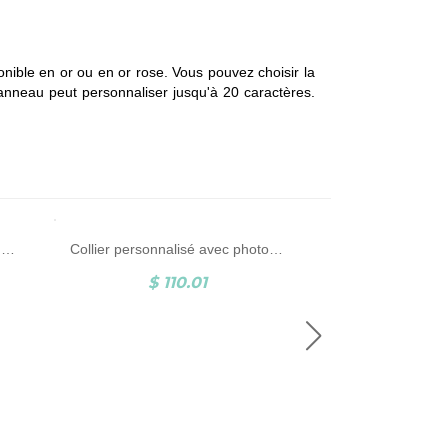
ponible en or ou en or rose. Vous pouvez choisir la
d'anneau peut personnaliser jusqu'à 20 caractères.
Collier Prénom-1 Prénom Avec Couronne-Argent
Collier personnalisé avec photo de famille gravée en argent sterling
$ 110.01
$ 9