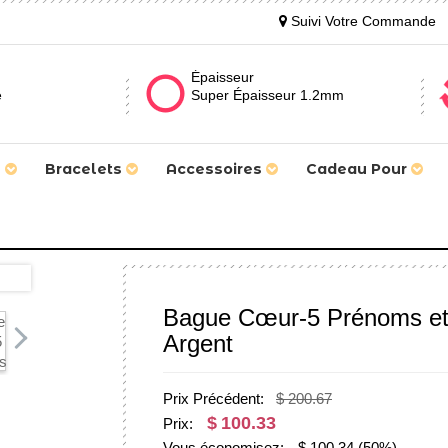
Suivi Votre Commande
Épaisseur
e
Super Épaisseur 1.2mm
s
Bracelets
Accessoires
Cadeau Pour
Bague Cœur-5 Prénoms et 
Argent
Prix Précédent:
$ 200.67
$
100.33
Prix:
Vous économisez:
$
100.34
(50%)