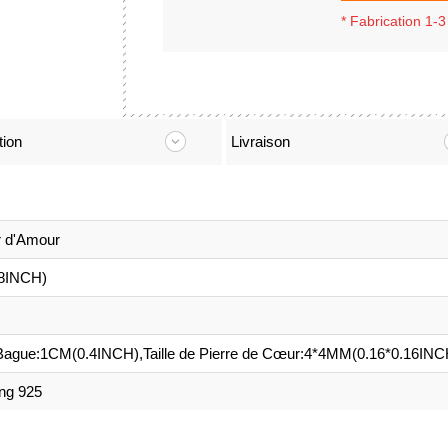
*
Fabrication 1-3
tion
Livraison
r d'Amour
8INCH)
Bague:1CM(0.4INCH),Taille de Pierre de Cœur:4*4MM(0.16*0.16INC
ing 925