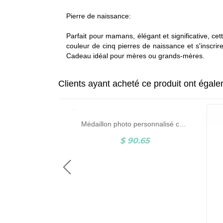
Pierre de naissance:
Parfait pour mamans, élégant et significative, cet
couleur de cinq pierres de naissance et s'inscrir
Cadeau idéal pour mères ou grands-mères.
Clients ayant acheté ce produit ont égal
Bracelet nom personnalisé en argent sterling Carrie
Médaillon photo personnalisé coeur
4.74
$ 90.65