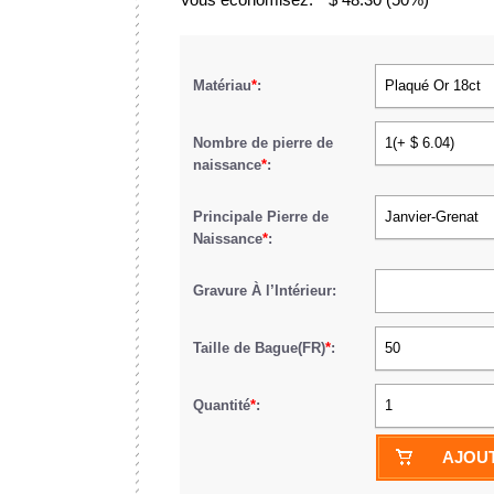
Matériau
*
:
Plaqué Or 18ct
Nombre de pierre de
1(+ $ 6.04)
naissance
*
:
Principale Pierre de
Janvier-Grenat
Naissance
*
:
Gravure À l’Intérieur:
Taille de Bague(FR)
*
:
50
Quantité
*
:
1
AJOUT