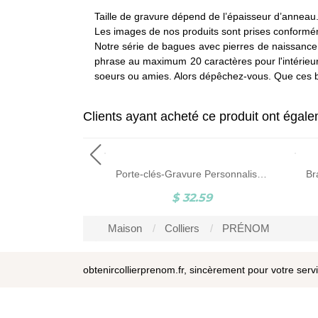
Taille de gravure dépend de l’épaisseur d’anneau
Les images de nos produits sont prises conformém
Notre série de bagues avec pierres de naissance
phrase au maximum 20 caractères pour l'intérieu
soeurs ou amies. Alors dépêchez-vous. Que ces bij
Clients ayant acheté ce produit ont égal
Bague d'Amour-Pierres de Naissance et Gravure-Plaqué Or
Porte-clés-Gravure Personnalisable-Forme Personnalisable
1.94
$ 32.59
Maison
Colliers
PRÉNOM
obtenircollierprenom.fr, sincèrement pour votre serv