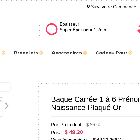
Suivi Votre Commande
Épaisseur
e
Super Épaisseur 1.2mm
s
Bracelets
Accessoires
Cadeau Pour
Bague Carrée-1 à 6 Prénom
Naissance-Plaqué Or
Prix Précédent:
$ 96.60
$
48.30
Prix:
Vous économisez:
$
48.30
(50%)