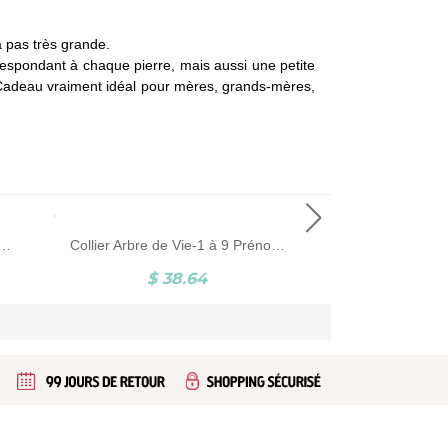
a pas très grande.
espondant à chaque pierre, mais aussi une petite
 Cadeau vraiment idéal pour mères, grands-mères,
ierre de Naissance avec nom personnalisable Argent Sterling 925
Collier Arbre de Vie-1 à 9 Prénoms-Argent
$ 38.64
$ 3