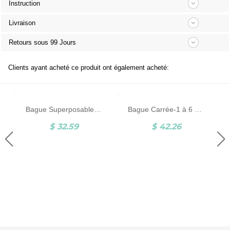
Instruction
Livraison
Retours sous 99 Jours
Clients ayant acheté ce produit ont également acheté:
Bague Superposables-Prénoms-Argent
Bague Carrée-1 à 6 Prénoms et Pierres de Naissance-Argent
$ 32.59
$ 42.26