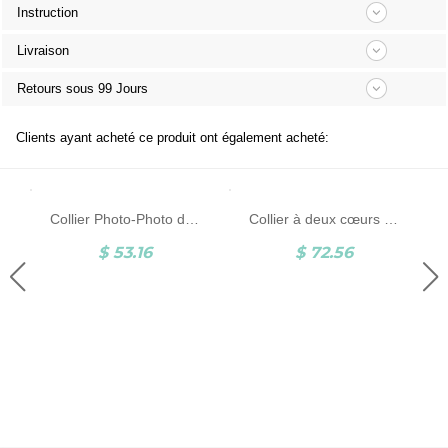
Instruction
Livraison
Retours sous 99 Jours
Clients ayant acheté ce produit ont également acheté:
Collier Photo-Photo d'Animal et Gravure-Argent/Acier Inoxydable
Collier à deux cœurs entrelacés avec nom et pierre de naissance
$ 53.16
$ 72.56