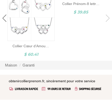
se
Collier Prénom-8 lettres-Argent
$ 39.85
Collier Cœur d'Amour-2 à 5 Prénoms-Argent Sterling 925
$ 60.41
Maison
Garanti
obtenircollierprenom.fr, sincèrement pour votre service