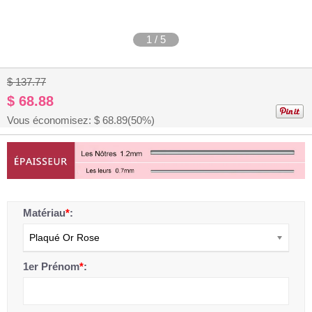
1
/
5
$ 137.77
$ 68.88
Vous économisez: $
68.89
(50%)
Matériau
*
:
Plaqué Or Rose
1er Prénom
*
: