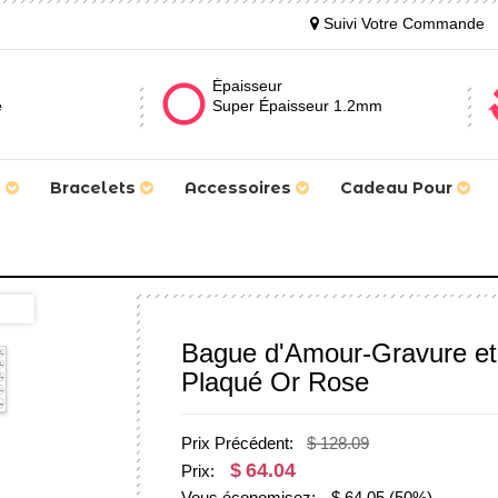
Suivi Votre Commande
Épaisseur
e
Super Épaisseur 1.2mm
s
Bracelets
Accessoires
Cadeau Pour
Bague d'Amour-Gravure et 
Plaqué Or Rose
Prix Précédent:
$ 128.09
$
64.04
Prix:
Vous économisez:
$
64.05
(50%)