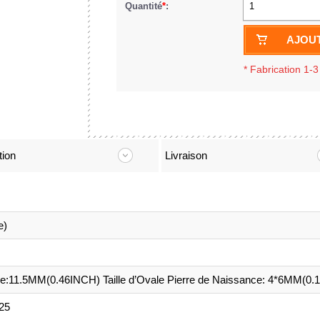
Quantité
*
:
1
AJOUT
*
Fabrication 1-3
tion
Livraison
e)
e:11.5MM(0.46INCH) Taille d’Ovale Pierre de Naissance: 4*6MM(0.
925