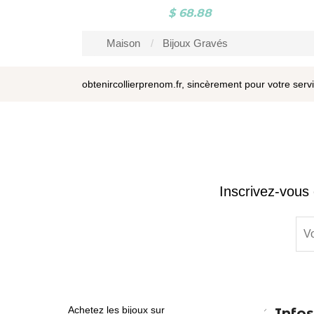
8.88
$ 68.88
Maison
Bijoux Gravés
obtenircollierprenom.fr, sincèrement pour votre serv
Inscrivez-vous 
Achetez les bijoux sur
Infos