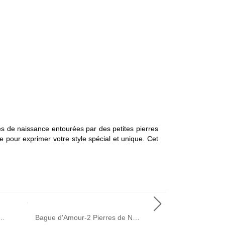
es de naissance entourées par des petites pierres
ce pour exprimer votre style spécial et unique. Cet
Pierres de Naissance et Prénoms-Plaqué Or Rose
Bague d'Amour-2 Pierres de Naissance et Gravure-Plaqué Or Rose
Collier Choker-9 