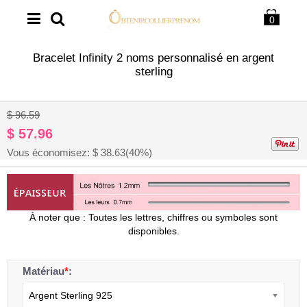
0
Bracelet Infinity 2 noms personnalisé en argent
sterling
1
/
3
$ 96.59
$ 57.96
Vous économisez: $
38.63
(40%)
À noter que : Toutes les lettres, chiffres ou symboles sont
disponibles.
Matériau
*
:
Argent Sterling 925