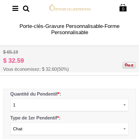
0
Porte-clés-Gravure Personnalisable-Forme
Personnalisable
1
/
3
$ 65.19
$ 32.59
Vous économisez: $
32.60
(50%)
Quantité du Pendentif
*
:
1
Type de 1er Pendentif
*
:
Chat