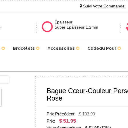
Suivi Votre Commande
Épaisseur
e
Super Épaisseur 1.2mm
s
Bracelets
Accessoires
Cadeau Pour
Bague Cœur-Couleur Perso
Rose
Prix Précédent:
$ 103.90
$
51.95
Prix:
Vous économisez:
$
51.95
(50%)