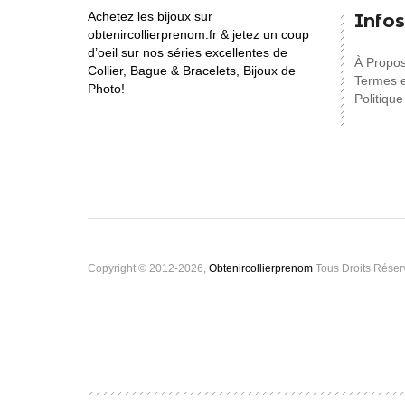
Achetez les bijoux sur
Infos
obtenircollierprenom.fr & jetez un coup
d’oeil sur nos séries excellentes de
À Propo
Collier, Bague & Bracelets, Bijoux de
Termes e
Photo!
Politique
Copyright © 2012-2026,
Obtenircollierprenom
Tous Droits Réser