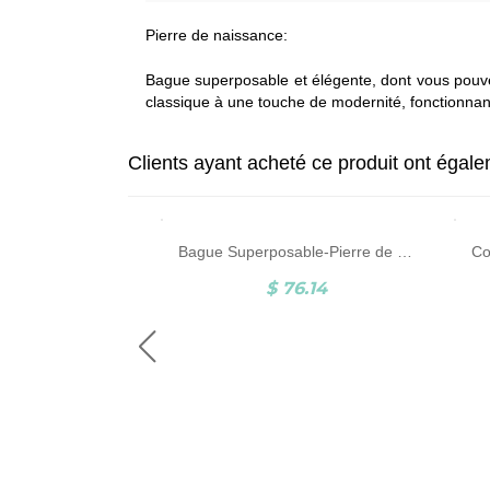
Pierre de naissance:
Bague superposable et élégente, dont vous pouvez 
classique à une touche de modernité, fonctionna
Clients ayant acheté ce produit ont égal
Bracelet Cœur-2 Prénoms et Pierres de Naissance-Plaqué Or
Bague Superposable-Pierre de Naissance-Argent
8.88
$ 76.14