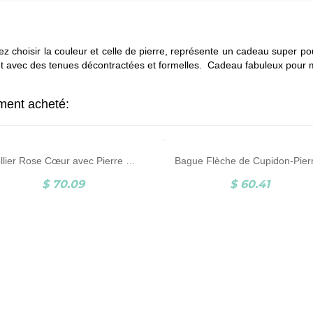
choisir la couleur et celle de pierre, représente un cadeau super pou
nt avec des tenues décontractées et formelles. Cadeau fabuleux pou
ement acheté:
Collier Rose Cœur avec Pierre de Naissance et Disque ronde d'Une Lettre
$ 70.09
$ 60.41