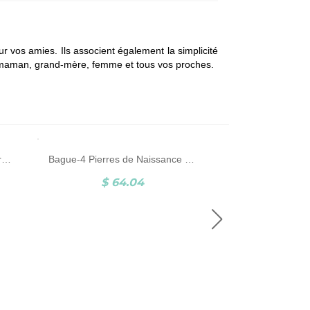
r vos amies. Ils associent également la simplicité
r maman, grand-mère, femme et tous vos proches.
Bague Flèche de Cupidon-Pierre de Naissance et Gravure-Argent
Bague-4 Pierres de Naissance et Gravure-Plaqué Or Rose
$ 64.04
$ 10