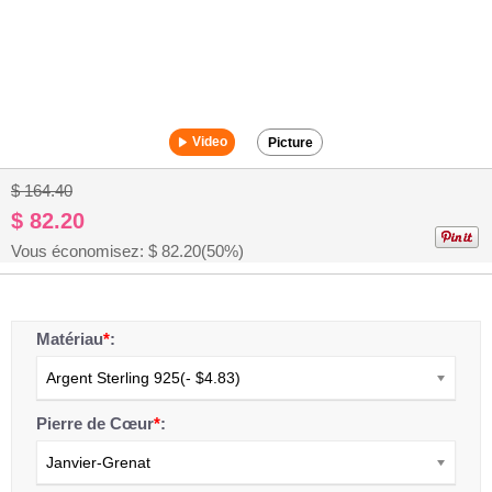
Video
Picture
$ 164.40
$ 82.20
Vous économisez: $
82.20
(50%)
Matériau
*
:
Argent Sterling 925(- $4.83)
Pierre de Cœur
*
:
Janvier-Grenat