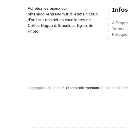
Achetez les bijoux sur
Infos
obtenircollierprenom.fr & jetez un coup
d’oeil sur nos séries excellentes de
À Propo
Collier, Bague & Bracelets, Bijoux de
Termes e
Photo!
Politique
Copyright © 2012-2026,
Obtenircollierprenom
Tous Droits Réser