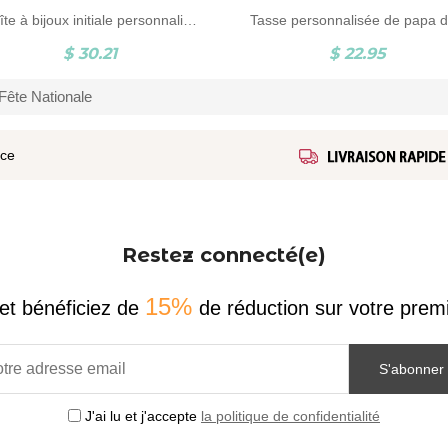
Boîte à bijoux initiale personnalisée avec patch lettre chenille, étui de voyage portable pour bijoux, boîte organisateur de bijoux, cadeau pour demoiselles d'honneur/maman/petite amie
$ 30.21
$ 22.95
Fête Nationale
ice
Restez connecté(e)
15%
et bénéficiez de
de réduction sur votre pr
S'abonner
J'ai lu et j'accepte
la politique de confidentialité