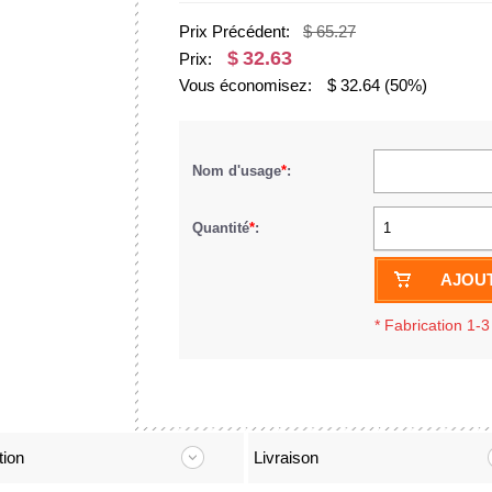
Prix Précédent:
$ 65.27
$
32.63
Prix:
Vous économisez:
$
32.64
(50%)
Nom d'usage
*
:
Quantité
*
:
1
AJOUT
*
Fabrication 1-3
tion
Livraison