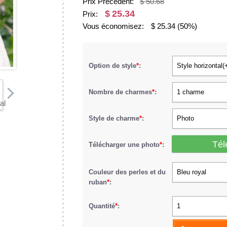
Prix Précédent:
$ 50.68
$
25.34
Prix:
Vous économisez:
$
25.34
(50%)
Option de style
*
:
Style horizontal(
Nombre de charmes
*
:
1 charme
Style de charme
*
:
Photo
Tél
Télécharger une photo
*
:
Couleur des perles et du
Bleu royal
ruban
*
:
Quantité
*
:
1