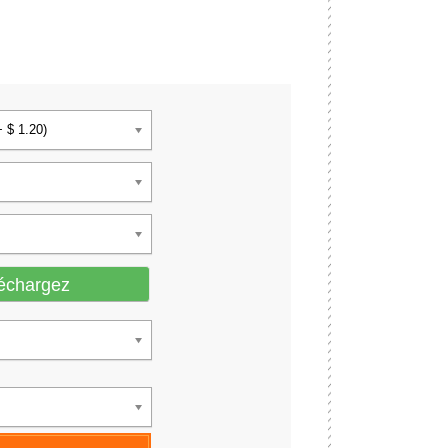
+ $ 1.20)
échargez