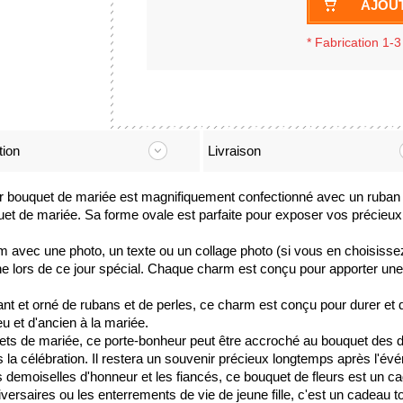
AJOUT
*
Fabrication 1-3
tion
Livraison
r bouquet de mariée est magnifiquement confectionné avec un ruban d
quet de mariée. Sa forme ovale est parfaite pour exposer vos précieux 
m avec une photo, un texte ou un collage photo (si vous en choisisse
e lors de ce jour spécial. Chaque charm est conçu pour apporter une 
ant et orné de rubans et de perles, ce charm est conçu pour durer et 
eu et d'ancien à la mariée.
uets de mariée, ce porte-bonheur peut être accroché au bouquet des d
a célébration. Il restera un souvenir précieux longtemps après l'év
es demoiselles d'honneur et les fiancés, ce bouquet de fleurs est un 
niversaires ou les enterrements de vie de jeune fille, c'est un cadea