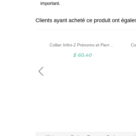
important.
Clients ayant acheté ce produit ont égal
Collier Infini-2 Prénoms et Pierres de Naissance-Argent
$ 60.40
Collier Prénom en Argent Style Carrie
6.18