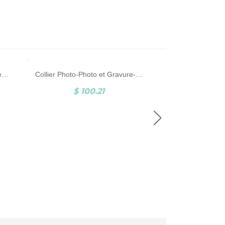
Collier Prénom Personnalisé Pendentif Pieds de bébé Argent
Collier Photo-Photo et Gravure-Argent
$ 100.21
$ 5