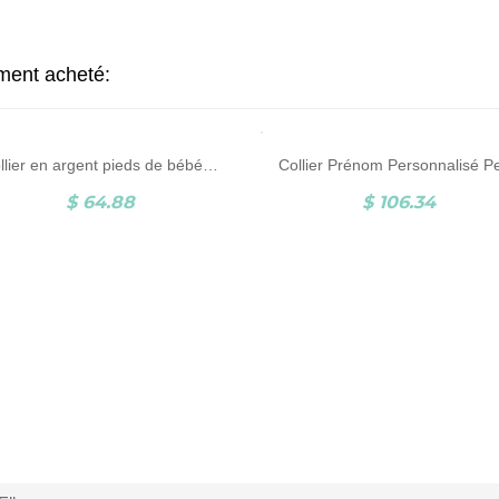
ement acheté:
Collier en argent pieds de bébé & pierre porte-bonheur
$ 64.88
$ 106.34