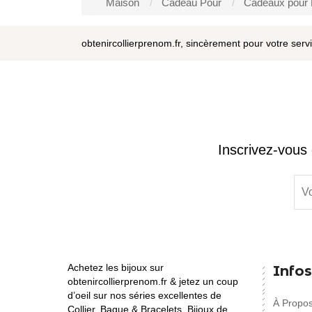
Maison
Cadeau Pour
Cadeaux pour 
obtenircollierprenom.fr, sincèrement pour votre serv
Inscrivez-vous 
Achetez les bijoux sur
Infos
obtenircollierprenom.fr & jetez un coup
d’oeil sur nos séries excellentes de
À Propo
Collier, Bague & Bracelets, Bijoux de