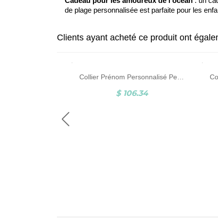
Cadeau pour les amoureux de l'océan
: un cad
de plage personnalisée est parfaite pour les enfa
Clients ayant acheté ce produit ont égal
Collier Arbre de Vie-Prénoms et Pierres de Naissance-Argent
Collier Prénom Personnalisé Pendentif Pieds de bébé Argent
1.56
$ 106.34