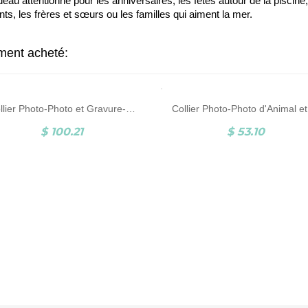
eau attentionné pour les anniversaires, les fêtes autour de la piscine
nts, les frères et sœurs ou les familles qui aiment la mer.
ement acheté:
Collier Photo-Photo et Gravure-Argent
$ 100.21
$ 53.10