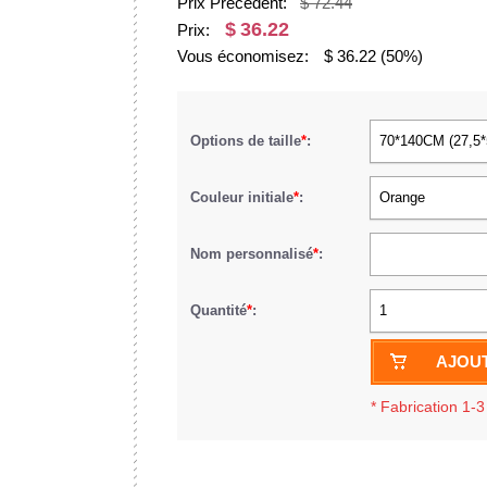
Prix Précédent:
$ 72.44
$
36.22
Prix:
Vous économisez:
$
36.22
(50%)
Options de taille
*
:
70*140CM (27,5
Couleur initiale
*
:
Orange
Nom personnalisé
*
:
Quantité
*
:
1
AJOUT
*
Fabrication 1-3