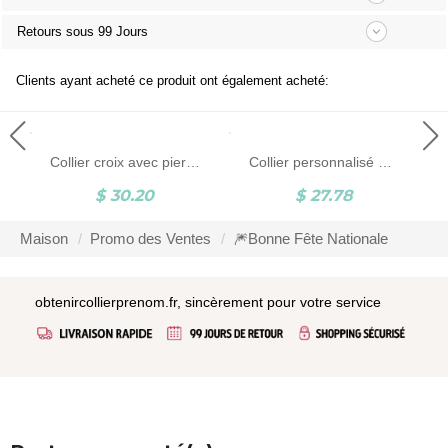
Retours sous 99 Jours
Clients ayant acheté ce produit ont également acheté:
Collier croix avec pierre de naissance personnalisé, collier crucifix délicat en argent sterling, cadeau de baptême/première communion, cadeau pour la famille/ami/femme
Collier personnalisé en forme de cœur avec deux rennes et noms, pendentif en forme de cœur avec plaque signalétique en argent sterling 925, cadeau d'anniversaire/de Noël pour elle/maman/meilleure amie
$ 30.20
$ 27.78
Maison
Promo des Ventes
🎆Bonne Fête Nationale
obtenircollierprenom.fr, sincèrement pour votre service