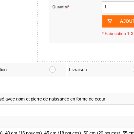
Quantité
*
:
1
AJOUT
*
Fabrication 1-3
tion
Livraison
lisé avec nom et pierre de naissance en forme de cœur
), 40 cm (16 pouces), 45 cm (18 pouces), 50 cm (20 pouces), 55 c