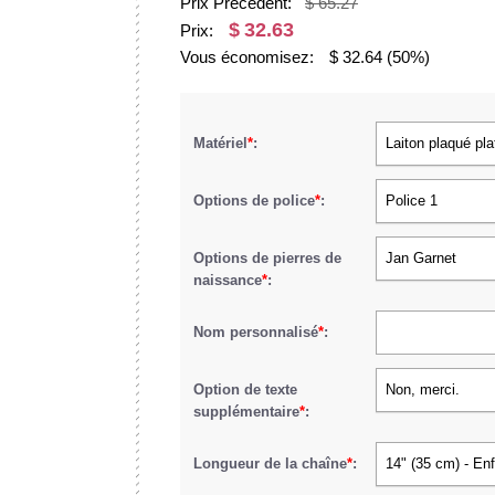
Prix Précédent:
$ 65.27
$
32.63
Prix:
Vous économisez:
$
32.64
(50%)
Matériel
*
:
Laiton plaqué pla
Options de police
*
:
Police 1
Options de pierres de
Jan Garnet
naissance
*
:
Nom personnalisé
*
:
Option de texte
Non, merci.
supplémentaire
*
:
Longueur de la chaîne
*
:
14" (35 cm) - En