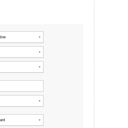
tine
fant