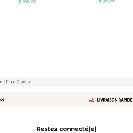
$ 96.75
$ 51.27
de Fin d’Études
ice
Restez connecté(e)