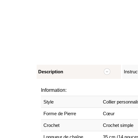
Description
Instruc
Information:
Style
Collier personna
Forme de Pierre
Cœur
Crochet
Crochet simple
Longueur de chaîne
35 cm (14 pouces