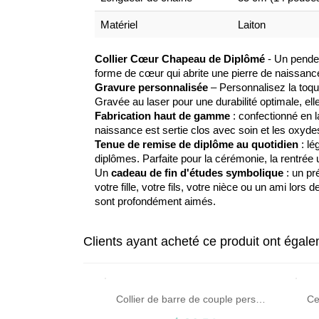
Matériel
Laiton
Collier Cœur Chapeau de Diplômé
- Un penden
forme de cœur qui abrite une pierre de naissance
Gravure personnalisée
– Personnalisez la toque
Gravée au laser pour une durabilité optimale, ell
Fabrication haut de gamme
: confectionné en l
naissance est sertie clos avec soin et les oxydes
Tenue de remise de diplôme au quotidien
: lé
diplômes. Parfaite pour la cérémonie, la rentrée 
Un
cadeau de fin d'études symbolique
: un pr
votre fille, votre fils, votre nièce ou un ami lors
sont profondément aimés.
Clients ayant acheté ce produit ont égal
Clé de mon coeur Couple Nom Pendentif Colliers Or
Collier de barre de couple personnalisé avec nom et date argent