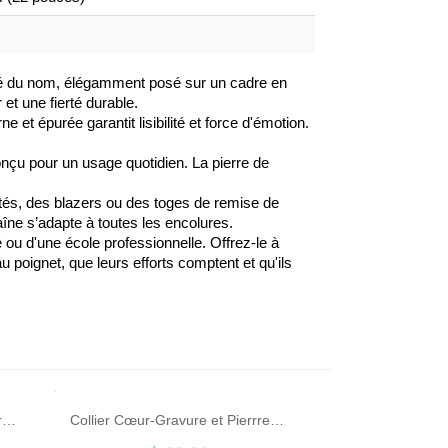
avé du nom, élégamment posé sur un cadre en
et une fierté durable.
et épurée garantit lisibilité et force d'émotion.
conçu pour un usage quotidien. La pierre de
actés, des blazers ou des toges de remise de
aîne s’adapte à toutes les encolures.
 ou d'une école professionnelle. Offrez-le à
au poignet, que leurs efforts comptent et qu'ils
Collier d'Aile d'Ange-Prénom-Argent
Collier Cœur-Gravure et Pierrres de Niassance-Argent/Plaqué Or