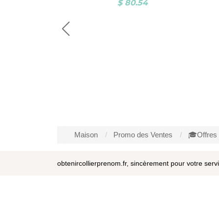
57.22
$ 80.54
Maison
Promo des Ventes
🎓Offres 
obtenircollierprenom.fr, sincèrement pour votre serv