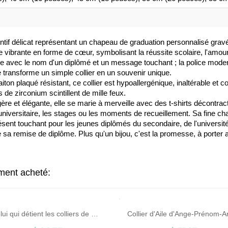
tif délicat représentant un chapeau de graduation personnalisé gr
 vibrante en forme de cœur, symbolisant la réussite scolaire, l'amour 
 avec le nom d'un diplômé et un message touchant ; la police moderne 
e transforme un simple collier en un souvenir unique.
aiton plaqué résistant, ce collier est hypoallergénique, inaltérable et 
 de zirconium scintillent de mille feux.
gère et élégante, elle se marie à merveille avec des t-shirts décontr
universitaire, les stages ou les moments de recueillement. Sa fine ch
ésent touchant pour les jeunes diplômés du secondaire, de l'université
 de sa remise de diplôme. Plus qu'un bijou, c'est la promesse, à porter 
ement acheté:
Celui qui détient les colliers de couple clés mis en plaqué or 18 carats