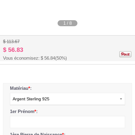
1
/
8
$ 113.67
$ 56.83
Vous économisez: $
56.84
(50%)
Matériau
*
:
Argent Sterling 925
1er Prénom
*
:
1ère Pierre de Naissance
*
: