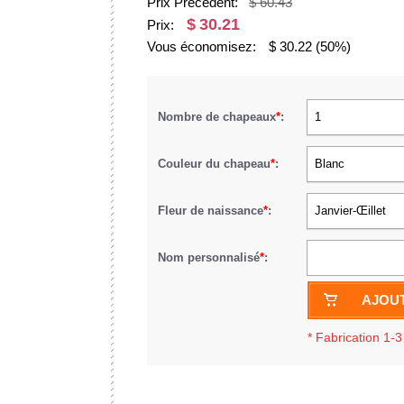
Prix Précédent:
$ 60.43
$
30.21
Prix:
Vous économisez:
$
30.22
(50%)
Nombre de chapeaux
*
:
1
Couleur du chapeau
*
:
Blanc
Fleur de naissance
*
:
Janvier-Œillet
Nom personnalisé
*
:
AJOUT
*
Fabrication 1-3