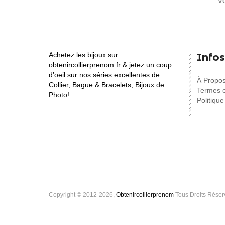
Achetez les bijoux sur
Infos
obtenircollierprenom.fr & jetez un coup
d’oeil sur nos séries excellentes de
À Propo
Collier, Bague & Bracelets, Bijoux de
Termes e
Photo!
Politique
Copyright © 2012-2026,
Obtenircollierprenom
Tous Droits Réser