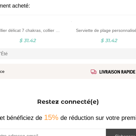
ement acheté:
Collier délicat 7 chakras, collier de guérison symbole de yoga Boho, bijoux de yoga, bijoux spirituels, cadeau d’anniversaire pour les amateurs de yoga
$ 31.42
$ 31.42
'Été
ice
Restez connecté(e)
15%
et bénéficiez de
de réduction sur votre pr