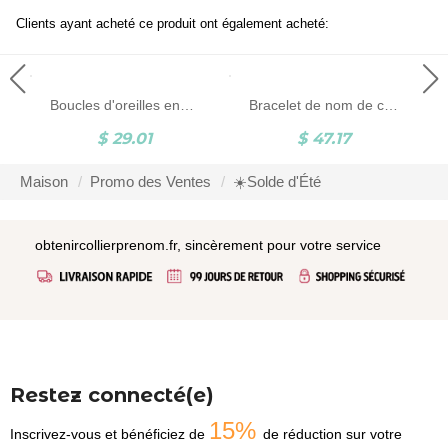
Clients ayant acheté ce produit ont également acheté:
e maman
Boucles d'oreilles enseignant personnalisées, boucles d'oreilles pomme enseignant avec motif crayon et cahier, cadeau étudiant pour l'appréciation de l'enseignant cadeau de remerciement
Bracelet de nom de croix personnalisé, bracelet de perles en argent sterling 925, bracelet de perles avec nom, cadeau de baptême pour bébé/garçon/fille
$ 29.01
$ 47.17
Maison
Promo des Ventes
☀️Solde d'Été
obtenircollierprenom.fr, sincèrement pour votre service
Restez connecté(e)
15%
Inscrivez-vous et bénéficiez de
de réduction sur votre