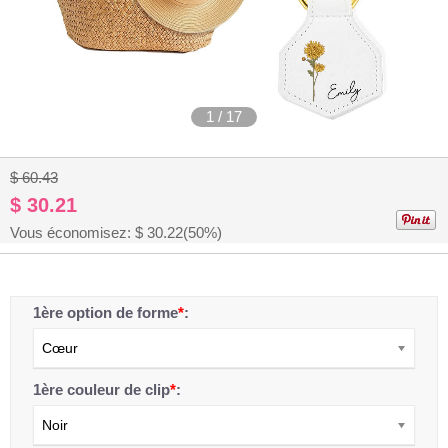
1
/
17
$ 60.43
$ 30.21
Vous économisez: $
30.22
(50%)
1ère option de forme
*
:
Cœur
1ère couleur de clip
*
:
Noir