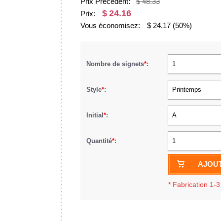
Prix Précédent:
$ 48.33
$
24.16
Prix:
Vous économisez:
$
24.17
(50%)
Nombre de signets
*
:
1
Style
*
:
Printemps
Initial
*
:
A
Quantité
*
:
1
AJOUT
*
Fabrication 1-3