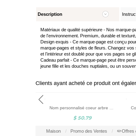
Description
Instruc
Matériaux de qualité supérieure - Nos marque-pag
de l'environnement. Premium, durable et texturé, 
Design exquis - Ce marque-page est conçu pour q
marque-pages et styles de fleurs. Changez vos s
et l'intérieur est doublé pour que vos pages se gl
Cadeau parfait - Ce marque-page peut être perso
jeune fille et les douches nuptiales, ou un souv
Clients ayant acheté ce produit ont égal
Tirelire personnalisée avec lettre et nom
Nom personnalisé coeur arbre généalogique décor à la maison, cadeau de fête des mères pour les grands-parents
4.74
$ 50.79
Maison
Promo des Ventes
✏️Offres 