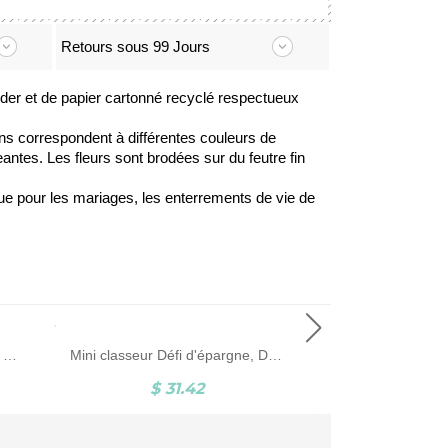
Retours sous 99 Jours
roder et de papier cartonné recyclé respectueux
ns correspondent à différentes couleurs de
ntes. Les fleurs sont brodées sur du feutre fin
ue pour les mariages, les enterrements de vie de
Support de notes autocollantes personnalisé pour le bureau de l’école, cadeaux d’appréciation des enseignants, support de notes post-it personnalisé, meilleurs cadeaux d’enseignant, cadeau de fin d’année
Mini classeur Défi d'épargne, Défi d'épargne Let's Go Party, Défi d'enveloppe d'argent, Enveloppes de remplissage d'argent, Cadeau d'anniversaire/de remise des diplômes pour les filles
$ 31.42
$ 2