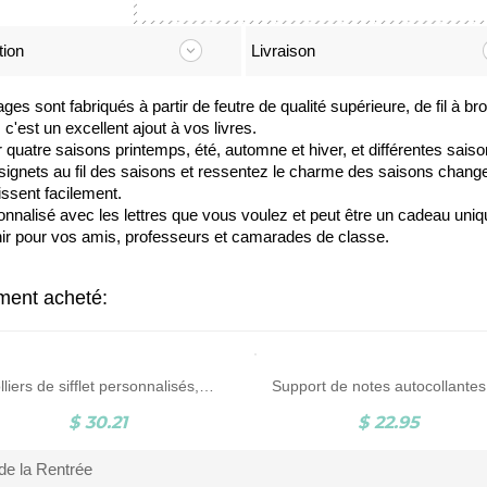
tion
Livraison
es sont fabriqués à partir de feutre de qualité supérieure, de fil à b
c'est un excellent ajout à vos livres.
uatre saisons printemps, été, automne et hiver, et différentes saiso
ignets au fil des saisons et ressentez le charme des saisons changea
issent facilement.
nnalisé avec les lettres que vous voulez et peut être un cadeau uniq
enir pour vos amis, professeurs et camarades de classe.
ement acheté:
Colliers de sifflet personnalisés, colliers de sifflet en acier inoxydable gravés, colliers de sifflet d'extérieur, cadeaux d'enseignant/entraîneur/arbitre sportif
$ 30.21
$ 22.95
de la Rentrée