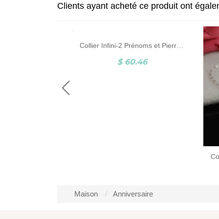
Clients ayant acheté ce produit ont égal
Collier Infini-2 Prénoms et Pierres de Naissance-Argent
$ 60.46
Collier Prénom en Argent Style Carrie
6.22
Maison
Anniversaire