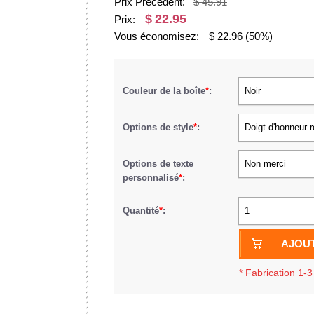
Prix Précédent:
$ 45.91
$
22.95
Prix:
Vous économisez:
$
22.96
(50%)
Couleur de la boîte
*
:
Noir
Options de style
*
:
Doigt d'honneur 
Options de texte
Non merci
personnalisé
*
:
Quantité
*
:
1
AJOUT
*
Fabrication 1-3