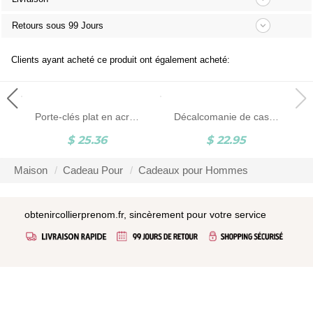
Retours sous 99 Jours
Clients ayant acheté ce produit ont également acheté:
Porte-clés plat en acrylique avec nom personnalisé, cadeau de Noël/d'équitation pour amoureux des chevaux/équestres
Décalcomanie de casque de nom personnalisé, ensemble de 2, autocollant de décalcomanie de moto, autocollant de nom, bannière de casque personnalisée, cadeau pour les amateurs de moto
$ 25.36
$ 22.95
Maison
Cadeau Pour
Cadeaux pour Hommes
obtenircollierprenom.fr, sincèrement pour votre service