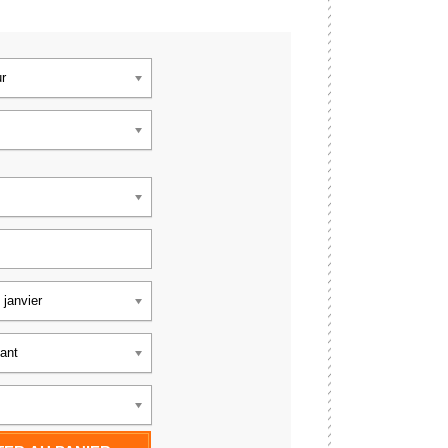
r
 janvier
fant