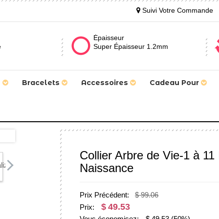
Suivi Votre Commande
Épaisseur
e
Super Épaisseur 1.2mm
s
Bracelets
Accessoires
Cadeau Pour
Collier Arbre de Vie-1 à 1
Naissance
Prix Précédent:
$ 99.06
$
49.53
Prix:
Vous économisez:
$
49.53
(50%)