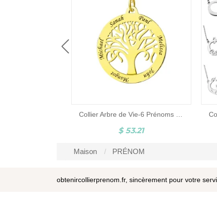
Collier de l'Arbre de Vie Noms gravés en Argent
0.14
Collier Arbre de Vie-6 Prénoms Disponibles-Plaqué Or
$ 53.21
Maison
PRÉNOM
obtenircollierprenom.fr, sincèrement pour votre serv