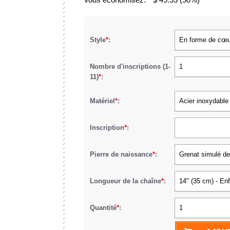
Style
*
:
En forme de cœu
Nombre d'inscriptions (1-
1
11)
*
:
Matériel
*
:
Acier inoxydable
Inscription
*
:
Pierre de naissance
*
:
Grenat simulé de
Longueur de la chaîne
*
:
14" (35 cm) - En
Quantité
*
:
1