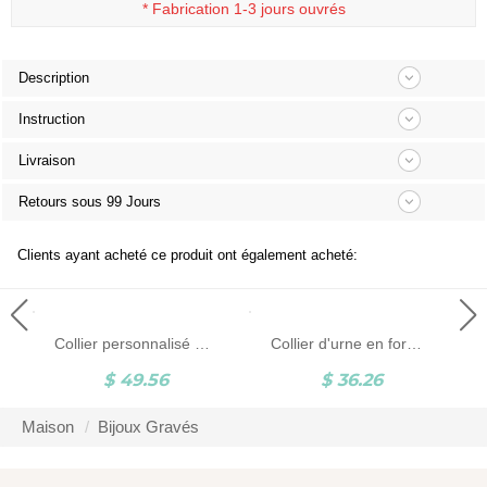
*
Fabrication 1-3 jours ouvrés
Description
Instruction
Livraison
Retours sous 99 Jours
Clients ayant acheté ce produit ont également acheté:
Collier personnalisé d'urne de médaillon de papillon, bijoux commémoratifs d'urne d'animal familier, collier d'acier inoxydable, cadeau commémoratif pour les cendres humaines
Collier d'urne en forme de larme minuscule personnalisé avec initiale, bijoux d'urne de crémation, collier en acier inoxydable/argent sterling, cadeau commémoratif pour les cendres de l'homme/animal de compagnie
$ 49.56
$ 36.26
Maison
Bijoux Gravés