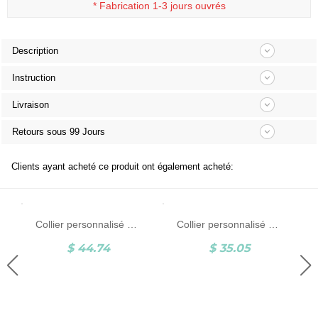
*
Fabrication 1-3 jours ouvrés
Description
Instruction
Livraison
Retours sous 99 Jours
Clients ayant acheté ce produit ont également acheté:
Collier personnalisé en forme de Y avec deux noms en argent
Collier personnalisé délicat à deux initiales, doubles lettres minimalistes, collier de couple en argent sterling/acier inoxydable, cadeau pour amoureux/partenaire/meilleur ami
$ 44.74
$ 35.05