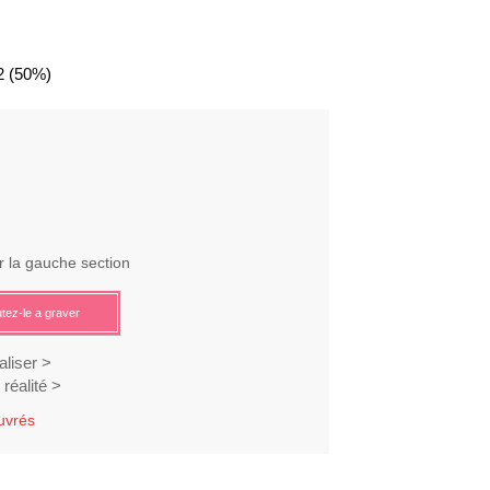
2
(50%)
r la gauche section
tez-le a graver
liser >
réalité >
ouvrés