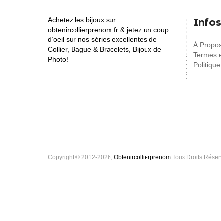
Achetez les bijoux sur
Infos
obtenircollierprenom.fr & jetez un coup
d’oeil sur nos séries excellentes de
À Propo
Collier, Bague & Bracelets, Bijoux de
Termes e
Photo!
Politique
Copyright © 2012-2026,
Obtenircollierprenom
Tous Droits Réser