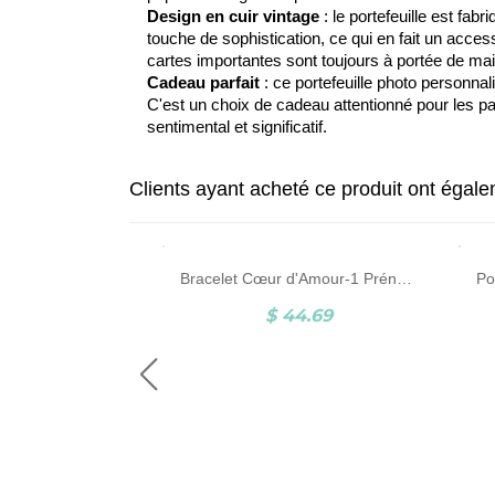
Design en cuir vintage
: le portefeuille est fabr
touche de sophistication, ce qui en fait un acces
cartes importantes sont toujours à portée de mai
Cadeau parfait
: ce portefeuille photo personnal
C'est un choix de cadeau attentionné pour les p
sentimental et significatif.
Clients ayant acheté ce produit ont égal
Collier Photo-Photo et Gravure-Acier au Titane-Noir et Blanc
Bracelet Cœur d'Amour-1 Prénom et Pierre de Naissance-Argent
5.95
$ 44.69