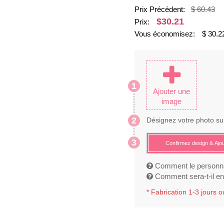
Prix Précédent:
$ 60.43
$
30.21
Prix:
Vous économisez:
$
30.2
1
Ajouter une
image
2
Désignez votre photo su
3
Confirmez design & Ajou
Comment le personna
Comment sera-t-il en 
*
Fabrication 1-3 jours 