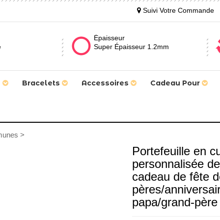
Suivi Votre Commande
Épaisseur
e
Super Épaisseur 1.2mm
s
Bracelets
Accessoires
Cadeau Pour
munes >
Portefeuille en c
personnalisée d
cadeau de fête 
pères/anniversai
papa/grand-père