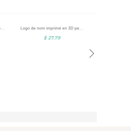
Porte-clés de pêche père personnalisé
Logo de nom imprimé en 3D personnalisé
$ 27.79
$ 3