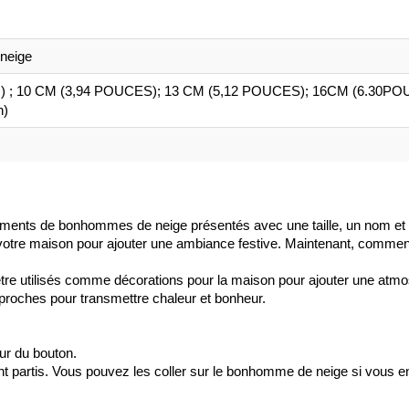
neige
es) ; 10 CM (3,94 POUCES); 13 CM (5,12 POUCES); 16CM (6.30P
h)
ements de bonhommes de neige présentés avec une taille, un nom et 
votre maison pour ajouter une ambiance festive. Maintenant, commen
re utilisés comme décorations pour la maison pour ajouter une at
s proches pour transmettre chaleur et bonheur.
ur du bouton.
ont partis. Vous pouvez les coller sur le bonhomme de neige si vous e