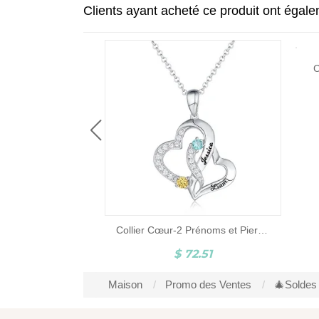
Clients ayant acheté ce produit ont égal
Collier de charme pour enfants gravé en argent sterling
C
3.07
Collier Cœur-2 Prénoms et Pierres de Naissance-Argent
$ 72.51
Maison
Promo des Ventes
🎄Soldes