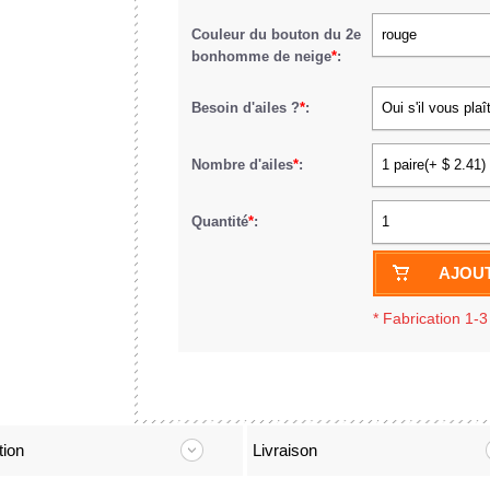
Couleur du bouton du 2e
rouge
bonhomme de neige
*
:
Besoin d'ailes ?
*
:
Oui s'il vous plaî
Nombre d'ailes
*
:
1 paire(+ $ 2.41)
Quantité
*
:
1
AJOUT
*
Fabrication 1-3
tion
Livraison