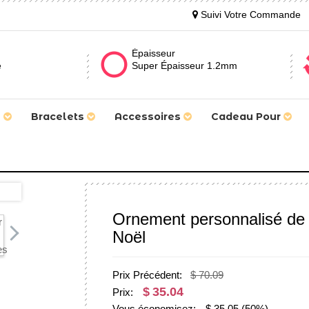
Suivi Votre Commande
Épaisseur
e
Super Épaisseur 1.2mm
s
Bracelets
Accessoires
Cadeau Pour
Ornement personnalisé de
Noël
Prix Précédent:
$ 70.09
$
35.04
Prix:
Vous économisez:
$
35.05
(50%)