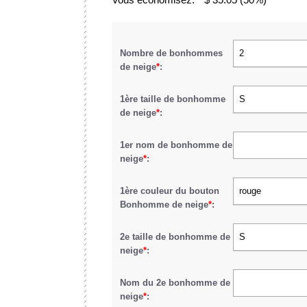
Nombre de bonhommes
2
de neige
*
:
1ère taille de bonhomme
S
de neige
*
:
1er nom de bonhomme de
neige
*
:
1ère couleur du bouton
rouge
Bonhomme de neige
*
:
2e taille de bonhomme de
S
neige
*
:
Nom du 2e bonhomme de
neige
*
: