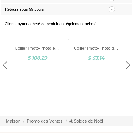
Retours sous 99 Jours
Clients ayant acheté ce produit ont également acheté:
Collier Photo-Photo et Gravure-Argent
Collier Photo-Photo d'Animal et Gravure-Argent/Acier Inoxydable
$ 100.29
$ 53.14
Maison
Promo des Ventes
🎄Soldes de Noël