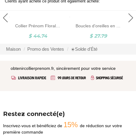
Clients ayant acheté ce produit ont également acheté:
Collier Prénom Floral Dainty avec Fleur de Naissance
Boucles d'oreilles en forme de goutte de jade avec perle d'eau douce, boucles d'oreilles à pampilles en perles délicates pour femmes, boucles d'oreilles élégantes pour dames, cadeau d'anniversaire/de Noël
$ 44.74
$ 27.79
$ 30.
Maison
Promo des Ventes
☀️Solde d'Été
obtenircollierprenom.fr, sincèrement pour votre service
Restez connecté(e)
15%
Inscrivez-vous et bénéficiez de
de réduction sur votre
première commande