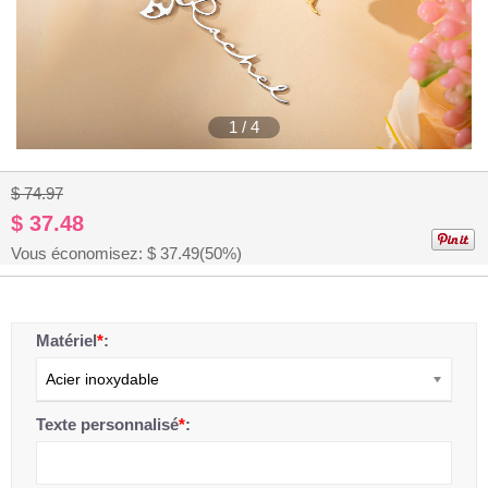
1
/
4
$ 74.97
$ 37.48
Vous économisez: $
37.49
(50%)
Matériel
*
:
Acier inoxydable
Texte personnalisé
*
: