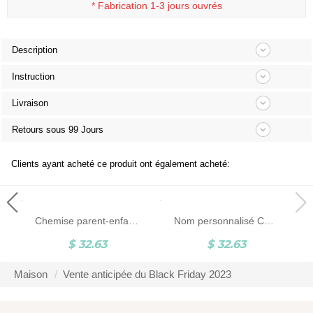
*
Fabrication 1-3 jours ouvrés
Description
Instruction
Livraison
Retours sous 99 Jours
Clients ayant acheté ce produit ont également acheté:
Chemise parent-enfant personnalisée avec nom de la main dans la main, chemise de notre première fête des pères, body en coton pour père et bébé, cadeau d'anniversaire/père pour papa/grand-père
Nom personnalisé Console de jeu Chemise parent-enfant, chemise de jeu assortie papa et bébé, t-shirts/barboteuses en coton, cadeau de fête des pères pour les nouveaux papas/bébés
$ 32.63
$ 32.63
Maison
Vente anticipée du Black Friday 2023