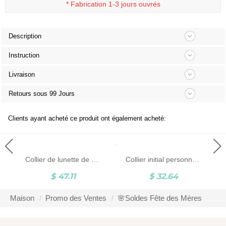
*
Fabrication 1-3 jours ouvrés
Description
Instruction
Livraison
Retours sous 99 Jours
Clients ayant acheté ce produit ont également acheté:
Collier de lunette de diamant de nom personnalisé, collier en laiton réglable, anniversaire/Noël/cadeau de mariage pour les filles/amis
Collier initial personnalisé, collier de lettre, collier délicat, collier simple, cadeau de Noël pour fille/maman/ami
$ 47.11
$ 32.64
Maison
Promo des Ventes
🌸Soldes Fête des Mères