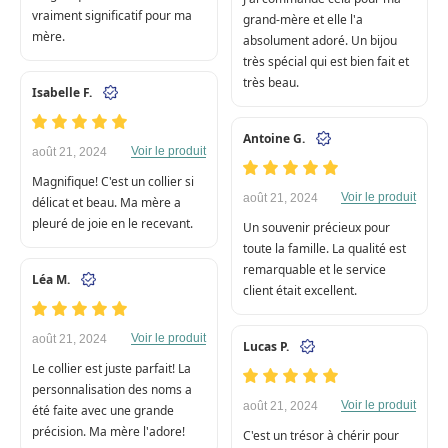
vraiment significatif pour ma
grand-mère et elle l'a
mère.
absolument adoré. Un bijou
très spécial qui est bien fait et
très beau.
Isabelle F.
Antoine G.
Voir le produit
août 21, 2024
Magnifique! C'est un collier si
Voir le produit
août 21, 2024
délicat et beau. Ma mère a
pleuré de joie en le recevant.
Un souvenir précieux pour
toute la famille. La qualité est
remarquable et le service
Léa M.
client était excellent.
Voir le produit
août 21, 2024
Lucas P.
Le collier est juste parfait! La
personnalisation des noms a
Voir le produit
août 21, 2024
été faite avec une grande
précision. Ma mère l'adore!
C'est un trésor à chérir pour