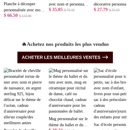
Planche à découper
avec nom et personnage
décorative personnali
$ 35.05
$ 27.79
personnalisée avec motif
de dessin animé
$ 70.10
avec photo et nom, st
$ 55.59
$ 66.50
floral de vache des
$ 133.00
d'entraîneur, motif
rétro, motif sorcière
Highlands et nom,
terrain de football,
pour Halloween, avec
planche de service à
papeterie sportive,
garniture optionnelle.
charcuterie western avec
cadeau idéal pour les
Décoration intérieure,
rainure pour le jus et
entraîneurs de football
cadeau d'Halloween
🔥Achetez nos produits les plus vendus
trou de suspension,
(homme/femme).
idéal pour les amoure
cadeau de pendaison de
des animaux.
ACHETER LES MEILLEURES VENTES
crémaillère pour
maman/elle
Mug personnalisé sur le
Sac d'école personnali
thème du ballet et du