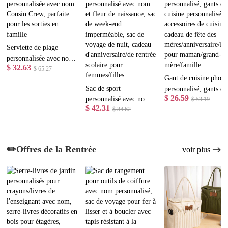
Serviette de plage
personnalisée avec nom
$ 32.63
Cousin Crew, parfaite
$ 65.27
Gant de cuisine photo
pour les sorties en
Sac de sport
personnalisé, gants de
famille
$ 26.59
personnalisé avec nom
cuisine personnalisés,
$ 53.19
$ 42.31
et fleur de naissance, sac
$ 84.62
accessoires de cuisine,
de week-end
cadeau de fête des
imperméable, sac de
mères/anniversaire/No
voyage de nuit, cadeau
pour maman/grand-
✏️Offres de la Rentrée
voir plus
d'anniversaire/de rentrée
mère/famille
scolaire pour
femmes/filles