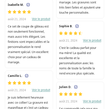
mariage. Les gravures sont
Isabelle M.
très bien faites et ajoutent une
touche personnalisée.
Voir le produit
août 21, 2024
Sophie B.
Ce set de coupe de gâteau est
non seulement fonctionnel,
mais aussi très élégant. Les
Voir le produit
août 21, 2024
finitions sont impeccables et la
personnalisation le rend
C'est le cadeau parfait pour
vraiment spécial. Un excellent
ma mère! La qualité est
choix pour un cadeau de
excellente et la
mariage.
personnalisation avec les
noms de toute la famille la
rend encore plus spéciale.
Camille L.
Julien D.
Voir le produit
août 21, 2024
Je suis tellement heureuse
Voir le produit
août 21, 2024
avec ce collier! La gravure est
magnifique et c'est un cadeau
J'ai commandé cela pour ma