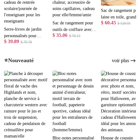
Sac de rangement pou
laine en toile, grand
$ 60.45
Sac de rangement pour
format, avec
$ 120.91
Serre-livres de jardin
outils de coiffure avec
monogramme
$ 35.06
personnalisés pour
nom personnalisé, sac de
$ 70.13
personnalisé, poches
$ 39.89
crayons/livres de
$ 79.78
voyage pour fer à lisser
pour aiguilles et
l'enseignant avec nom,
et à boucler avec tapis
poignée. Accessoires 
serre-livres décoratifs en
résistant à la chaleur,
crochet et de tricot.
⭐Nouveauté
voir plus
bois pour étagères,
accessoire de soins
Cadeau d'anniversaire
cadeau de rentrée
capillaires, cadeau pour
idéal pour les passion
scolaire/journée de
elle/femme/amie
de loisirs créatifs.
l'enseignant pour les
enseignants
Bloc-notes personnalisé
Housse de coussin