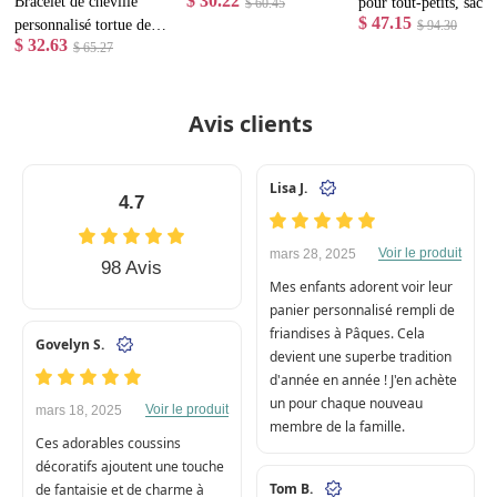
$ 30.22
Bracelet de cheville
pour tout-petits, sac à
tutu avec nom, mug en
$ 60.45
$ 47.15
personnalisé tortue de
dos brodé avec nom
$ 94.30
céramique pour récital
$ 32.63
mer avec nom et pierre
$ 65.27
d'enfant, sac à livres
de danse, café ou
de naissance, en argent
pour tout-petits, sac à
chocolat chaud, cadeau
sterling 925, bijou
dos préscolaire, cadea
d'anniversaire pour les
Avis clients
délicat sur le thème de
d'anniversaire/journée
passionnées de ballet.
l'océan, cadeau
des enfants pour enfan
d'anniversaire pour
Lisa J.
elle/un couple/des
4.7
meilleures amies
Voir le produit
mars 28, 2025
98 Avis
Mes enfants adorent voir leur
panier personnalisé rempli de
friandises à Pâques. Cela
Govelyn S.
devient une superbe tradition
d'année en année ! J'en achète
un pour chaque nouveau
Voir le produit
mars 18, 2025
membre de la famille.
Ces adorables coussins
décoratifs ajoutent une touche
Tom B.
de fantaisie et de charme à