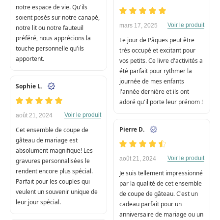
notre espace de vie. Qu'ils
soient posés sur notre canapé,
Voir le produit
mars 17, 2025
notre lit ou notre fauteuil
préféré, nous apprécions la
Le jour de Pâques peut être
touche personnelle qu'ils
très occupé et excitant pour
apportent.
vos petits. Ce livre d'activités a
été parfait pour rythmer la
journée de mes enfants
Sophie L.
l'année dernière et ils ont
adoré qu'il porte leur prénom !
Voir le produit
août 21, 2024
Pierre D.
Cet ensemble de coupe de
gâteau de mariage est
absolument magnifique! Les
Voir le produit
août 21, 2024
gravures personnalisées le
rendent encore plus spécial.
Je suis tellement impressionné
Parfait pour les couples qui
par la qualité de cet ensemble
veulent un souvenir unique de
de coupe de gâteau. C'est un
leur jour spécial.
cadeau parfait pour un
anniversaire de mariage ou un