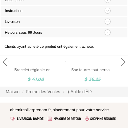
Instruction
Livraison
Retours sous 99 Jours
Clients ayant acheté ce produit ont également acheté:
Bracelet réglable en œil de tigre avec projection photo personnalisée, bracelets de guérison en pierres précieuses rondes en cristal naturel, cadeau d'anniversaire/fête des pères pour hommes
Sac fourre-tout personnalisé en toile de jute avec initiale et nom de naissance, sac en jute floral, sac à provisions, sac de plage, faveur de fête de mariage, cadeau pour maman/elle/amie/demoiselles d'honneur
$ 41.08
$ 36.25
Maison
Promo des Ventes
☀️Solde d'Été
obtenircollierprenom.fr, sincèrement pour votre service