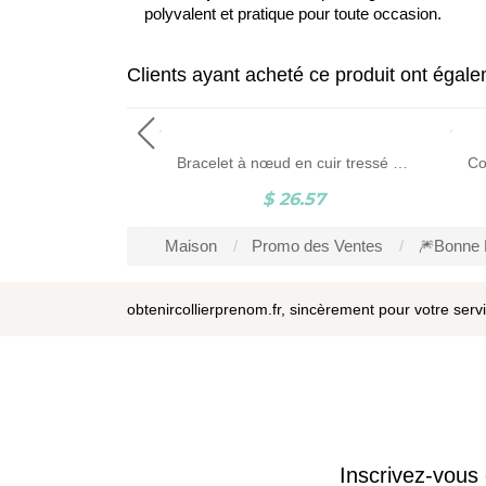
polyvalent et pratique pour toute occasion.
Clients ayant acheté ce produit ont égal
Cadeau de bague personnalisé pour homme de pierre de naissance pour bague de famille père
Bracelet à nœud en cuir tressé To My Dad
4.69
$ 26.57
Maison
Promo des Ventes
🎆Bonne 
obtenircollierprenom.fr, sincèrement pour votre serv
Inscrivez-vous 