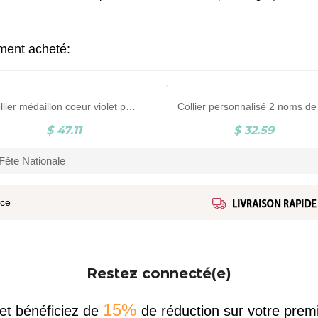
ement acheté:
Collier médaillon coeur violet personnalisé avec papillon, collier médaillon papillon, collier papillon, collier médaillon photo, cadeau pour femme/maman
$ 47.11
$ 32.59
Fête Nationale
ice
Restez connecté(e)
15%
et bénéficiez de
de réduction sur votre pr