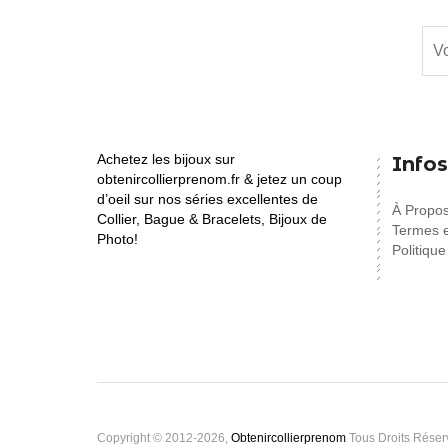
Achetez les bijoux sur
Infos
obtenircollierprenom.fr & jetez un coup
d’oeil sur nos séries excellentes de
À Propo
Collier, Bague & Bracelets, Bijoux de
Termes e
Photo!
Politique
Copyright © 2012-2026,
Obtenircollierprenom
Tous Droits Réser