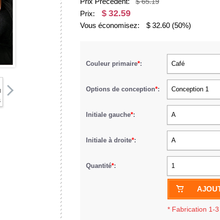
Prix Précédent:
$ 65.19
$
32.59
Prix:
Vous économisez:
$
32.60
(50%)
Couleur primaire
*
:
Café
Options de conception
*
:
Conception 1
Initiale gauche
*
:
A
Initiale à droite
*
:
A
Quantité
*
:
1
AJOUT
*
Fabrication 1-3