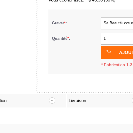
Graver
*
:
Quantité
*
:
1
AJOUT
*
Fabrication 1-3
tion
Livraison