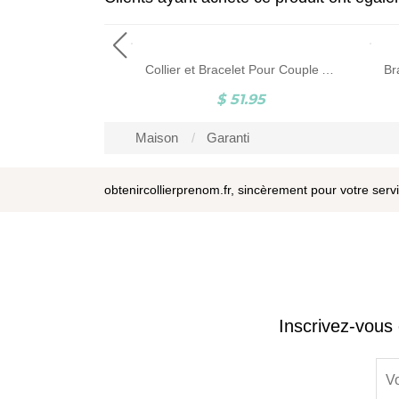
Bague Couronne de Princesse-Pierres de Naissance-Plaqué Platine
Collier et Bracelet Pour Couple Avec Gravure Personnalisable
1.62
$ 51.95
Maison
Garanti
obtenircollierprenom.fr, sincèrement pour votre serv
Inscrivez-vous 