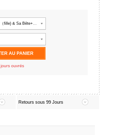
Sa Beauté+cœur（fille) & Sa Bête+cœur(garçon)
ER AU PANIER
 jours ouvrés
Retours sous 99 Jours