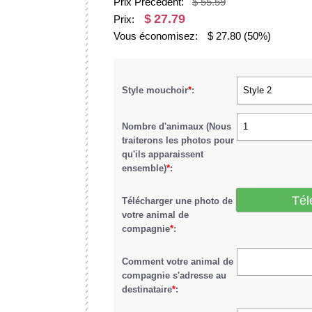
Prix Précédent:
$ 55.59
$
27.79
Prix:
Vous économisez:
$
27.80
(50%)
Style mouchoir
*
:
Style 2
Nombre d'animaux (Nous
1
traiterons les photos pour
qu'ils apparaissent
ensemble)
*
:
Tél
Télécharger une photo de
votre animal de
compagnie
*
:
Comment votre animal de
compagnie s'adresse au
destinataire
*
: