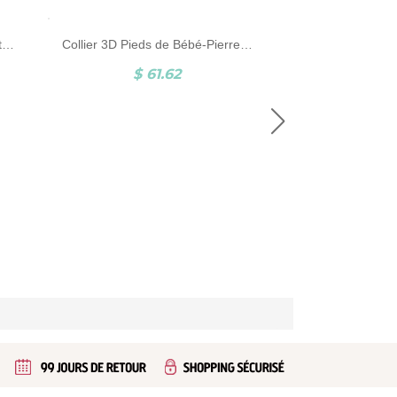
Collier en argent pieds de bébé & pierre porte-bonheur
Collier Prénom Pe
$ 64.95
$ 106.45