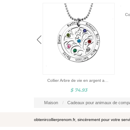
Collier Infini-Gravure et Pierres de Naissance-Argent
$ 79.77
$ 61
 Arbre de vie en argent avec Prénoms & Pierre porte-bonheur
Maison
Cadeaux pour animaux de comp
obtenircollierprenom.fr, sincèrement pour votre serv