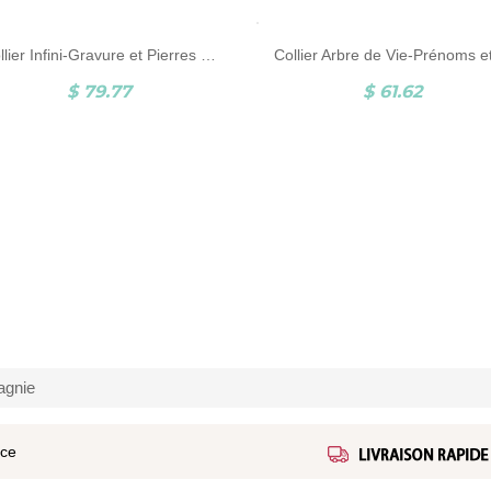
Collier Arbre de Vie-Prénoms et Pierres de Naissance-Argent
Collier 3D Pieds de Bébé-Pierre de Naissance et Gravure-Argent
.62
$ 61.62
agnie
ice